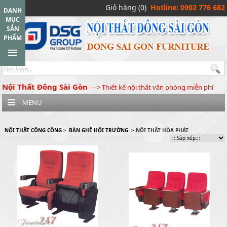
Giỏ hàng (0)
Hotline: 0902 776 682
DANH
MỤC
SẢN
PHẨM
Nội Thất Đông Sài Gòn
---> Thiết kế nội thất văn phòng miễn phí
MENU
NỘI THẤT CÔNG CỘNG
>
BÀN GHẾ HỘI TRƯỜNG
> NỘI THẤT HÒA PHÁT