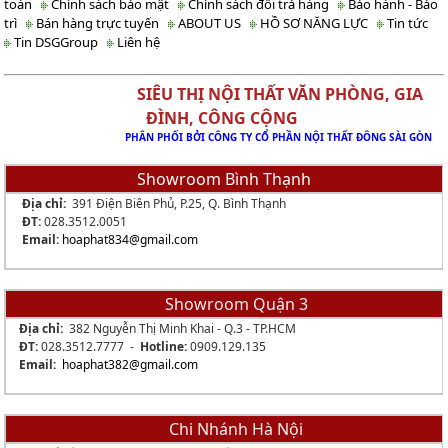
toán
Chính sách bảo mật
Chính sách đổi trả hàng
Bảo hành - Bảo
trì
Bán hàng trực tuyến
ABOUT US
HỒ SƠ NĂNG LỰC
Tin tức
Tin DSGGroup
Liên hệ
SIÊU THỊ NỘI THẤT VĂN PHÒNG, GIA
ĐÌNH, CÔNG CỘNG
PHÂN PHỐI BỞI CÔNG TY CỔ PHẦN NỘI THẤT ĐÔNG SÀI GÒN
Showroom Bình Thạnh
Địa chỉ:
391 Điện Biên Phủ, P.25, Q. Bình Thạnh
ĐT:
028.3512.0051
Email:
hoaphat834
@gmail.com
Showroom Quận 3
Địa chỉ:
382 Nguyễn Thị Minh Khai - Q.3 - TP.HCM
ĐT:
028.3512.7777 -
Hotline:
0909.129.135
Email:
hoaphat382@gmail.com
Chi Nhánh Hà Nội