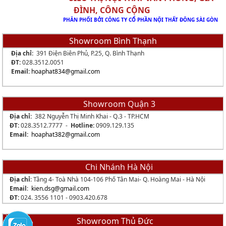
ĐÌNH, CÔNG CỘNG
PHÂN PHỐI BỞI CÔNG TY CỔ PHẦN NỘI THẤT ĐÔNG SÀI GÒN
Showroom Bình Thạnh
Địa chỉ:
391 Điện Biên Phủ, P.25, Q. Bình Thạnh
ĐT:
028.3512.0051
Email:
hoaphat834
@gmail.com
Showroom Quận 3
Địa chỉ:
382 Nguyễn Thị Minh Khai - Q.3 - TP.HCM
ĐT:
028.3512.7777 -
Hotline:
0909.129.135
Email:
hoaphat382@gmail.com
Chi Nhánh Hà Nội
Địa chỉ
: Tầng 4- Toà Nhà 104-106 Phố Tân Mai- Q. Hoàng Mai - Hà Nội
Email
:
kien.dsg@gmail.com
ĐT:
024. 3556 1101 -
0903.420.678
Showroom Thủ Đức