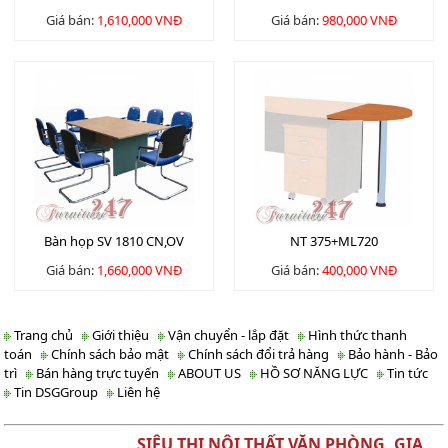
Giá bán:
1,610,000 VNĐ
Giá bán:
980,000 VNĐ
Bàn họp SV 1810 CN,OV
NT 375+ML720
Giá bán:
1,660,000 VNĐ
Giá bán:
400,000 VNĐ
Trang chủ
Giới thiệu
Vận chuyển - lắp đặt
Hình thức thanh
toán
Chính sách bảo mật
Chính sách đổi trả hàng
Bảo hành - Bảo
trì
Bán hàng trực tuyến
ABOUT US
HỒ SƠ NĂNG LỰC
Tin tức
Tin DSGGroup
Liên hệ
SIÊU THỊ NỘI THẤT VĂN PHÒNG, GIA