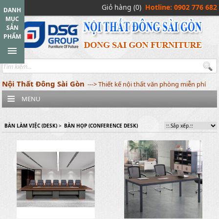
Giỏ hàng (0)
Hotline: 0902 776 682
DANH
MỤC
SẢN
PHẨM
Nội Thất Đông Sài Gòn
---> Thiết kế nội thất văn phòng miễn phí
MENU
BÀN LÀM VIỆC (DESK)
>
BÀN HỌP (CONFERENCE DESK)