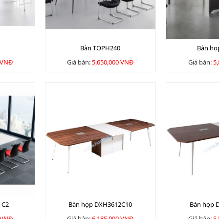
Bàn TOPH240
Bàn họ
 VNĐ
Giá bán:
5,650,000 VNĐ
Giá bán:
5
-C2
Bàn họp DXH3612C10
Bàn họp 
 VNĐ
Giá bán:
6,185,000 VNĐ
Giá bán:
5