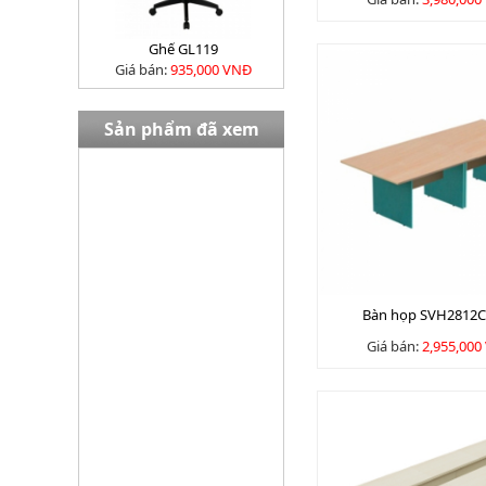
Ghế GL119
Giá bán:
935,000 VNĐ
Sản phẩm đã xem
Bàn EW02408
Giá bán:
13,980,000 VNĐ
Bàn họp SVH2812
Giá bán:
2,955,000
Tủ TU09K3G
Giá bán:
3645000