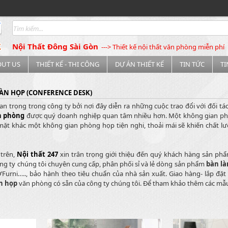
Nội Thất Đông Sài Gòn
---> Thiết kế nội thất văn phòng miễn phí
OUT US
THIẾT KẾ - THI CÔNG
DỰ ÁN THIẾT KẾ
TIN TỨC
T
ÀN HỌP (CONFERENCE DESK)
n trọng trong công ty bởi nơi đây diễn ra những cuộc trao đổi với đối tác
n phòng
được quý doanh nghiệp quan tâm nhiều hơn. Một không gian phòn
 mặt khác một không gian phòng họp tiện nghi, thoải mái sẽ khiến chất 
trên,
Nội thất 247
xin trân trọng giới thiệu đến quý khách hàng sản phẩ
g ty chúng tôi chuyên cung cấp, phân phối sỉ và lẻ dòng sản phẩm
bàn là
D’Furni….., bảo hành theo tiêu chuẩn của nhà sản xuất. Giao hàng- lắp đ
n họp
văn phòng có sẵn của công ty chúng tôi. Để tham khảo thêm các mẫ