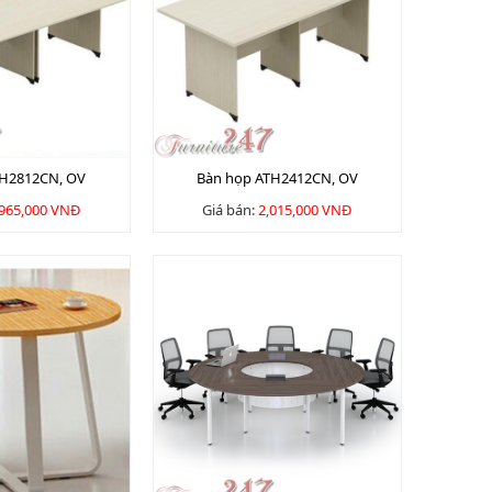
TH2812CN, OV
Bàn họp ATH2412CN, OV
,965,000 VNĐ
Giá bán:
2,015,000 VNĐ