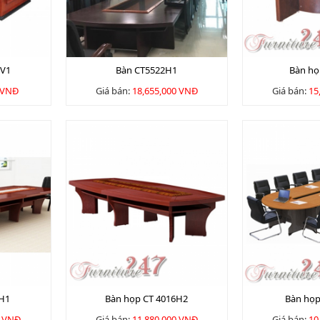
2V1
Bàn CT5522H1
Bàn họ
 VNĐ
Giá bán:
18,655,000 VNĐ
Giá bán:
15
6H1
Bàn họp CT 4016H2
Bàn họ
0 VNĐ
Giá bán:
11,880,000 VNĐ
Giá bán:
10