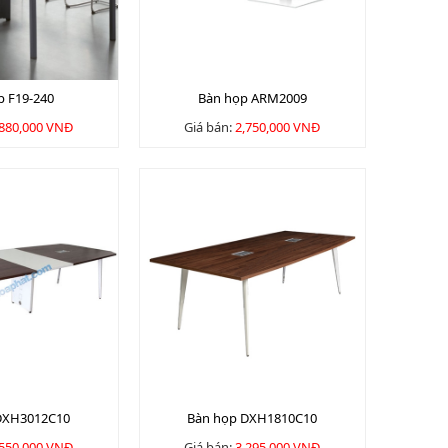
p F19-240
Bàn họp ARM2009
,880,000 VNĐ
Giá bán:
2,750,000 VNĐ
DXH3012C10
Bàn họp DXH1810C10
,550,000 VNĐ
Giá bán:
3,295,000 VNĐ