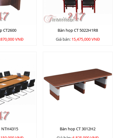
p CT2600
Bàn họp CT 5022H1R8
,870,000 VNĐ
Giá bán:
15,475,000 VNĐ
p NTH4315
Bàn họp CT 3012H2
,150,000 VNĐ
Giá bán:
6,825,000 VNĐ