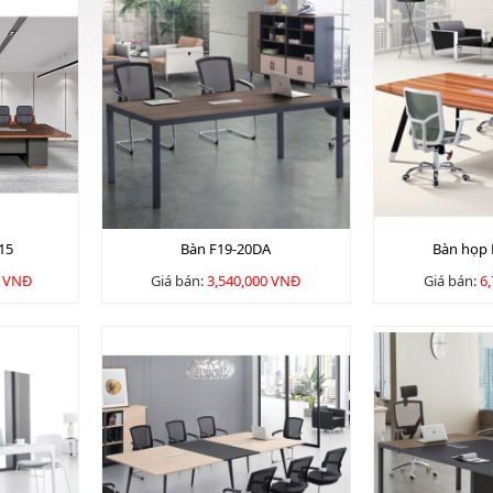
15
Bàn F19-20DA
Bàn họp
0 VNĐ
Giá bán:
3,540,000 VNĐ
Giá bán:
6