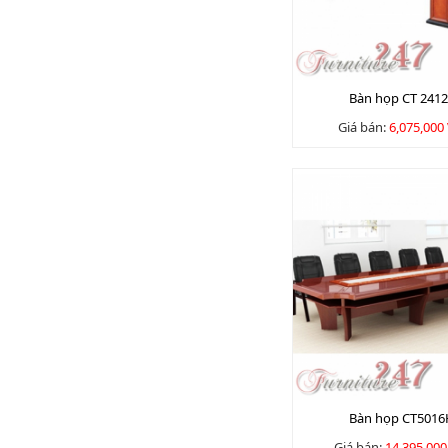
Bàn họp CT 241
Giá bán:
6,075,000
Bàn họp CT501
Giá bán:
14,395,00