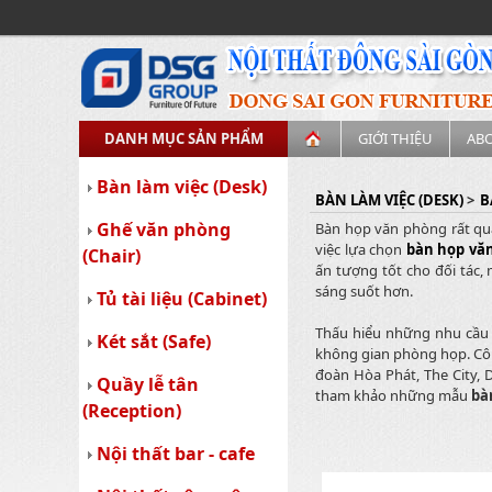
DANH MỤC SẢN PHẨM
GIỚI THIỆU
AB
Bàn làm việc (Desk)
BÀN LÀM VIỆC (DESK)
>
B
Ghế văn phòng
Bàn họp văn phòng rất qua
việc lựa chọn
bàn họp vă
(Chair)
ấn tượng tốt cho đối tác,
sáng suốt hơn.
Tủ tài liệu (Cabinet)
Thấu hiểu những nhu cầu 
Két sắt (Safe)
không gian phòng họp. Côn
đoàn Hòa Phát, The City, 
Quầy lễ tân
tham khảo những mẫu
bà
(Reception)
Nội thất bar - cafe