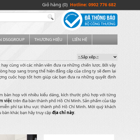
Giỏ hàng (0)
Hotline: 0902 776 682
IN DSGGROUP
THƯƠNG HIỆU
LIÊN HỆ
 hay cùng với các nhân viên đưa ra những chiến lược. Bởi vậy
g họp sang trọng thể hiện đẳng cấp của công ty sẽ đem lại
lượng cuộc họp tốt hơn giúp các bạn đưa ra những quyết định
m bàn họp với nhiều kiểu dáng, kích thước phù hợp với từng
m việc
trên địa bàn thành phố Hồ Chí Minh. Sản phẩm của tập
ặt miễn phí tại khu vực thành phố Hồ Chí Minh. Mời quý khách
u bàn khác bạn hãy truy cập
địa chỉ này
.