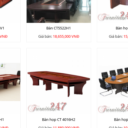
2V1
Bàn CT5522H1
Bàn họ
 VNĐ
Giá bán:
18,655,000 VNĐ
Giá bán:
15
6H1
Bàn họp CT 4016H2
Bàn họ
0 VNĐ
Giá bán:
11,880,000 VNĐ
Giá bán:
10