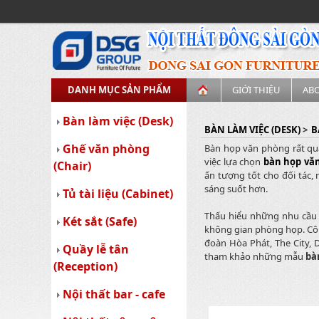
DANH MỤC SẢN PHẨM
GIỚI THIỆU
AB
Bàn làm việc (Desk)
BÀN LÀM VIỆC (DESK)
>
B
Ghế văn phòng
Bàn họp văn phòng rất qua
việc lựa chọn
bàn họp vă
(Chair)
ấn tượng tốt cho đối tác,
sáng suốt hơn.
Tủ tài liệu (Cabinet)
Thấu hiểu những nhu cầu 
Két sắt (Safe)
không gian phòng họp. Côn
đoàn Hòa Phát, The City, 
Quầy lễ tân
tham khảo những mẫu
bà
(Reception)
Nội thất bar - cafe