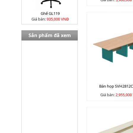
Ghế GL119
Giá bán:
935,000 VNĐ
Sản phẩm đã xem
Bàn EW02408
Giá bán:
13,980,000 VNĐ
Bàn họp SVH2812
Giá bán:
2,955,000
Tủ TU09K3G
Giá bán:
3645000