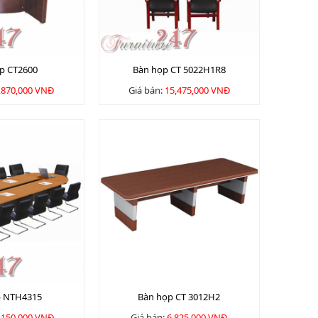
p CT2600
Bàn họp CT 5022H1R8
,870,000 VNĐ
Giá bán:
15,475,000 VNĐ
p NTH4315
Bàn họp CT 3012H2
,150,000 VNĐ
Giá bán:
6,825,000 VNĐ