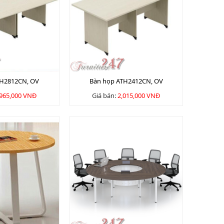
TH2812CN, OV
Bàn họp ATH2412CN, OV
,965,000 VNĐ
Giá bán:
2,015,000 VNĐ