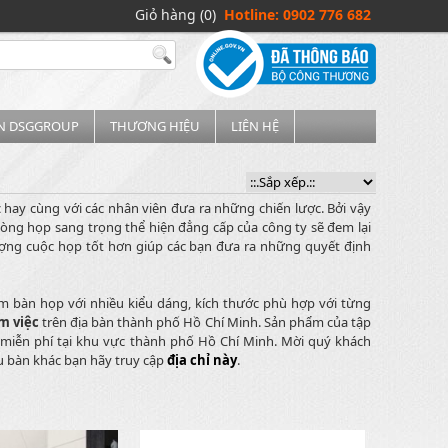
Giỏ hàng (0)
Hotline: 0902 776 682
IN DSGGROUP
THƯƠNG HIỆU
LIÊN HỆ
 hay cùng với các nhân viên đưa ra những chiến lược. Bởi vậy
g họp sang trọng thể hiện đẳng cấp của công ty sẽ đem lại
lượng cuộc họp tốt hơn giúp các bạn đưa ra những quyết định
m bàn họp với nhiều kiểu dáng, kích thước phù hợp với từng
m việc
trên địa bàn thành phố Hồ Chí Minh. Sản phẩm của tập
ặt miễn phí tại khu vực thành phố Hồ Chí Minh. Mời quý khách
u bàn khác bạn hãy truy cập
địa chỉ này
.