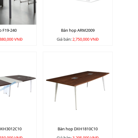
p F19-240
Bàn họp ARM2009
,880,000 VNĐ
Giá bán:
2,750,000 VNĐ
DXH3012C10
Bàn họp DXH1810C10
,550,000 VNĐ
Giá bán:
3,295,000 VNĐ