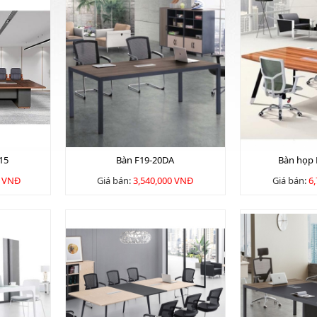
15
Bàn F19-20DA
Bàn họp
0 VNĐ
Giá bán:
3,540,000 VNĐ
Giá bán:
6