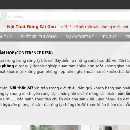
Nội Thất Đông Sài Gòn
---> Thiết kế nội thất văn phòng miễn phí
OUT US
THIẾT KẾ - THI CÔNG
DỰ ÁN THIẾT KẾ
TIN TỨC
T
ÀN HỌP (CONFERENCE DESK)
n trọng trong công ty bởi nơi đây diễn ra những cuộc trao đổi với đối tác
n phòng
được quý doanh nghiệp quan tâm nhiều hơn. Một không gian phòn
 mặt khác một không gian phòng họp tiện nghi, thoải mái sẽ khiến chất 
trên,
Nội thất 247
xin trân trọng giới thiệu đến quý khách hàng sản phẩ
g ty chúng tôi chuyên cung cấp, phân phối sỉ và lẻ dòng sản phẩm
bàn là
D’Furni….., bảo hành theo tiêu chuẩn của nhà sản xuất. Giao hàng- lắp đ
n họp
văn phòng có sẵn của công ty chúng tôi. Để tham khảo thêm các mẫ