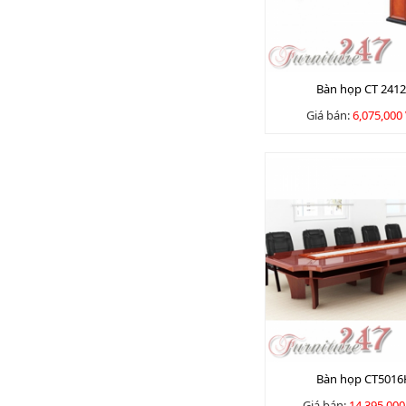
Bàn họp CT 241
Giá bán:
6,075,000
Bàn họp CT501
Giá bán:
14,395,00