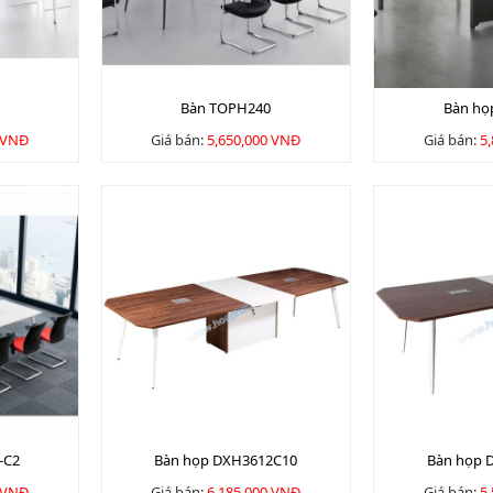
Bàn TOPH240
Bàn họ
 VNĐ
Giá bán:
5,650,000 VNĐ
Giá bán:
5
-C2
Bàn họp DXH3612C10
Bàn họp 
 VNĐ
Giá bán:
6,185,000 VNĐ
Giá bán:
5