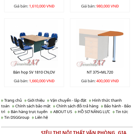
Giá bán:
1,610,000 VNĐ
Giá bán:
980,000 VNĐ
Bàn họp SV 1810 CN,OV
NT 375+ML720
Giá bán:
1,660,000 VNĐ
Giá bán:
400,000 VNĐ
Trang chủ
Giới thiệu
Vận chuyển - lắp đặt
Hình thức thanh
toán
Chính sách bảo mật
Chính sách đổi trả hàng
Bảo hành - Bảo
trì
Bán hàng trực tuyến
ABOUT US
HỒ SƠ NĂNG LỰC
Tin tức
Tin DSGGroup
Liên hệ
SIÊU THỊ NỘI THẤT VĂN PHÒNG, GIA