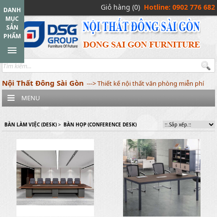
Giỏ hàng (0)
Hotline: 0902 776 682
DANH
MỤC
SẢN
PHẨM
Nội Thất Đông Sài Gòn
---> Thiết kế nội thất văn phòng miễn phí
MENU
BÀN LÀM VIỆC (DESK)
>
BÀN HỌP (CONFERENCE DESK)