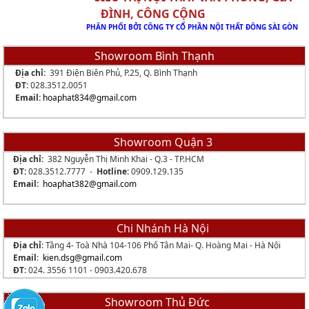
ĐÌNH, CÔNG CỘNG
PHÂN PHỐI BỞI CÔNG TY CỔ PHẦN NỘI THẤT ĐÔNG SÀI GÒN
Showroom Bình Thạnh
Địa chỉ:
391 Điện Biên Phủ, P.25, Q. Bình Thạnh
ĐT:
028.3512.0051
Email:
hoaphat834
@gmail.com
Showroom Quận 3
Địa chỉ:
382 Nguyễn Thị Minh Khai - Q.3 - TP.HCM
ĐT:
028.3512.7777 -
Hotline:
0909.129.135
Email:
hoaphat382@gmail.com
Chi Nhánh Hà Nội
Địa chỉ
: Tầng 4- Toà Nhà 104-106 Phố Tân Mai- Q. Hoàng Mai - Hà Nội
Email
:
kien.dsg@gmail.com
ĐT:
024. 3556 1101 -
0903.420.678
Showroom Thủ Đức