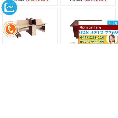
Giá bán:
1,650,000 VNĐ
Giá bán:
3,885,000 VNĐ
Tắt [X]
Tắt [X]
Module HR - MD03
Bàn nhân viên BNV1400
Giá bán:
8,205,000 VNĐ
Giá bán:
2,980,000 VNĐ
GHẾ VĂN PHÒNG (CHAIR)
Xem tất cả