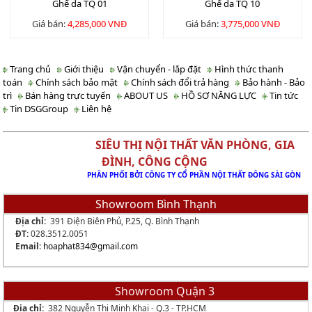
Ghế da TQ 01
Ghế da TQ 10
Giá bán:
4,285,000 VNĐ
Giá bán:
3,775,000 VNĐ
Trang chủ
Giới thiệu
Vận chuyển - lắp đặt
Hình thức thanh
toán
Chính sách bảo mật
Chính sách đổi trả hàng
Bảo hành - Bảo
trì
Bán hàng trực tuyến
ABOUT US
HỒ SƠ NĂNG LỰC
Tin tức
Tin DSGGroup
Liên hệ
SIÊU THỊ NỘI THẤT VĂN PHÒNG, GIA
ĐÌNH, CÔNG CỘNG
PHÂN PHỐI BỞI CÔNG TY CỔ PHẦN NỘI THẤT ĐÔNG SÀI GÒN
Showroom Bình Thạnh
Địa chỉ:
391 Điện Biên Phủ, P.25, Q. Bình Thạnh
ĐT:
028.3512.0051
Email:
hoaphat834
@gmail.com
Showroom Quận 3
Địa chỉ:
382 Nguyễn Thị Minh Khai - Q.3 - TP.HCM