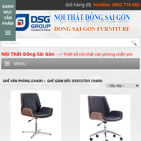
Giỏ hàng (0)
Hotline: 0902 776 682
DANH
MỤC
SẢN
PHẨM
Nội Thất Đông Sài Gòn
---> Thiết kế nội thất văn phòng miễn phí
MENU
GHẾ VĂN PHÒNG (CHAIR)
>
GHẾ GIÁM ĐỐC (EXECUTIVE CHAIR)