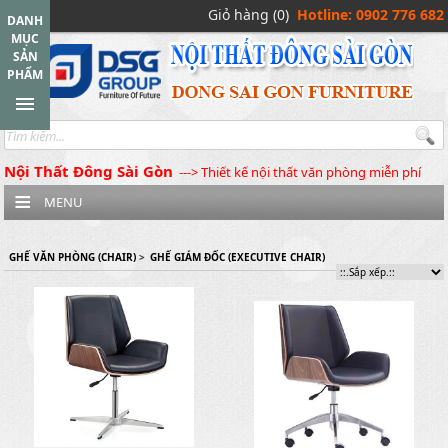
Giỏ hàng (0)
Hotline: 0902 776 682
DANH
MỤC
SẢN
PHẨM
Nội Thất Đông Sài Gòn
---> Thiết kế nội thất văn phòng miễn phí
MENU
GHẾ VĂN PHÒNG (CHAIR)
>
GHẾ GIÁM ĐỐC (EXECUTIVE CHAIR)