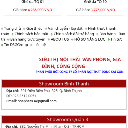
Ghế da TQ 01
Ghế da TQ 10
Giá bán:
4,285,000 VNĐ
Giá bán:
3,775,000 VNĐ
Trang chủ
Giới thiệu
Vận chuyển - lắp đặt
Hình thức thanh
toán
Chính sách bảo mật
Chính sách đổi trả hàng
Bảo hành - Bảo
trì
Bán hàng trực tuyến
ABOUT US
HỒ SƠ NĂNG LỰC
Tin tức
Tin DSGGroup
Liên hệ
SIÊU THỊ NỘI THẤT VĂN PHÒNG, GIA
ĐÌNH, CÔNG CỘNG
PHÂN PHỐI BỞI CÔNG TY CỔ PHẦN NỘI THẤT ĐÔNG SÀI GÒN
Showroom Bình Thạnh
Địa chỉ:
391 Điện Biên Phủ, P.25, Q. Bình Thạnh
ĐT:
028.3512.0051
Email:
hoaphat834
@gmail.com
Showroom Quận 3
Địa chỉ:
382 Nguyễn Thị Minh Khai - Q.3 - TP.HCM