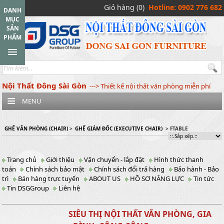
Giỏ hàng (0)
Hotline: 0902 776 682
DANH
MỤC
SẢN
PHẨM
Nội Thất Đông Sài Gòn
---> Thiết kế nội thất văn phòng miễn phí
MENU
GHẾ VĂN PHÒNG (CHAIR)
>
GHẾ GIÁM ĐỐC (EXECUTIVE CHAIR)
> FTABLE
Trang chủ
Giới thiệu
Vận chuyển - lắp đặt
Hình thức thanh
toán
Chính sách bảo mật
Chính sách đổi trả hàng
Bảo hành - Bảo
trì
Bán hàng trực tuyến
ABOUT US
HỒ SƠ NĂNG LỰC
Tin tức
Tin DSGGroup
Liên hệ
SIÊU THỊ NỘI THẤT VĂN PHÒNG, GIA