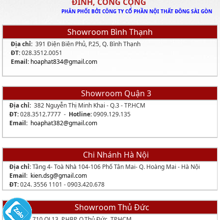
ĐÌNH, CÔNG CỘNG
PHÂN PHỐI BỞI CÔNG TY CỔ PHẦN NỘI THẤT ĐÔNG SÀI GÒN
Showroom Bình Thạnh
Địa chỉ:
391 Điện Biên Phủ, P.25, Q. Bình Thạnh
ĐT:
028.3512.0051
Email:
hoaphat834
@gmail.com
Showroom Quận 3
Địa chỉ:
382 Nguyễn Thị Minh Khai - Q.3 - TP.HCM
ĐT:
028.3512.7777 -
Hotline:
0909.129.135
Email:
hoaphat382@gmail.com
Chi Nhánh Hà Nội
Địa chỉ
: Tầng 4- Toà Nhà 104-106 Phố Tân Mai- Q. Hoàng Mai - Hà Nội
Email
:
kien.dsg@gmail.com
ĐT:
024. 3556 1101 -
0903.420.678
Showroom Thủ Đức
Địa chỉ:
710 QL13, P.HBP, Q.Thủ Đức, TP.HCM