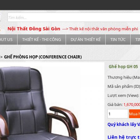
Nội Thất Đông Sài Gòn
---> Thiết kế nội thất văn phòng miễn phí
OUT US
THIẾT KẾ - THI CÔNG
DỰ ÁN THIẾT KẾ
TIN TỨC
T
>
GHẾ PHÒNG HỌP (CONFERENCE CHAIR)
Ghế họp GH 05
Thương hiệu (Ma
Mã sản phẩm (ID
Lượt xem (View):
Giá bán:
1,670,00
Quý khách lấy V
Liên hệ trực t