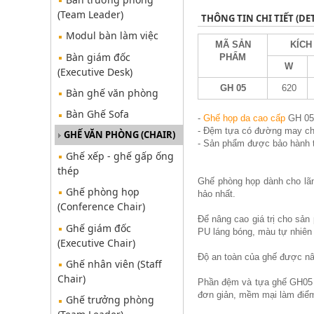
(Team Leader)
THÔNG TIN CHI TIẾT (DET
Modul bàn làm việc
MÃ SẢN
KÍCH 
Bàn giám đốc
PHẨM
W
(Executive Desk)
GH 05
620
Bàn ghế văn phòng
Bàn Ghế Sofa
-
Ghế họp da cao cấp
GH 05,
- Đệm tựa có đường may chấ
GHẾ VĂN PHÒNG (CHAIR)
- Sản phẩm được bảo hành t
Ghế xếp - ghế gấp ống
thép
Ghế phòng họp dành cho lãn
Ghế phòng họp
hảo nhất.
(Conference Chair)
Để nâng cao giá trị cho sả
Ghế giám đốc
PU láng bóng, màu tự nhiên
(Executive Chair)
Độ an toàn của ghế được nâ
Ghế nhân viên (Staff
Chair)
Phần đệm và tựa ghế GH05 đ
đơn giản, mềm mại làm điể
Ghế trưởng phòng