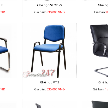
-HS
Ghế họp SL 225-S
Ghế họ
 VNĐ
Giá bán:
830,000 VNĐ
Giá bán:
8
H
Ghế họp VT 3
Ghế h
 VNĐ
Giá bán:
535,000 VNĐ
Giá bán:
1