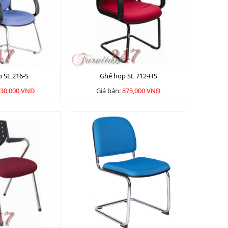
 SL 216-S
Ghế họp SL 712-HS
30,000 VNĐ
Giá bán:
875,000 VNĐ