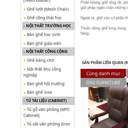
(Team Leader)
Phần khung ghế rộng rãi, p
giải pháp ngăn chặn những 
Ghế lưới (Mesh Chair)
Ghế công thái học
Ngoài ra, ghế còn có phần thi
NỘI THẤT TRƯỜNG HỌC
Thuộc dòng ghế lưng trung,
hàng.
Bàn ghế học sinh
Bàn ghế giáo viên
NỘI THẤT CÔNG CỘNG
Ghế băng chờ
SẢN PHẨM LIÊN QUAN (
Nội thất khu công
Cùng danh mục
nghiệp
DSG FURNITURE
Bàn ghế hội trường
Bàn ghế inox
TỦ TÀI LIỆU (CABINET)
Tủ gỗ văn phòng (MFC
Cabinet)
Tủ sắt văn phòng (Iron