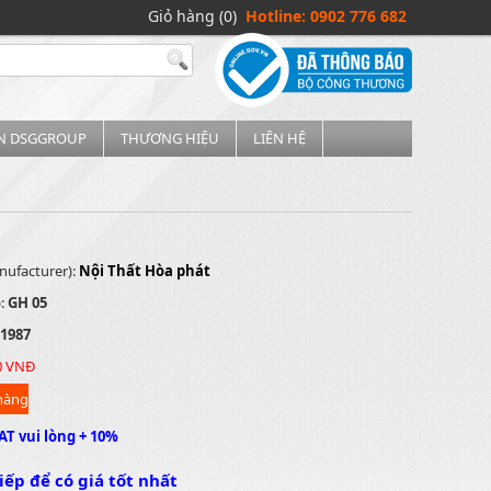
Giỏ hàng (0)
Hotline: 0902 776 682
IN DSGGROUP
THƯƠNG HIỆU
LIÊN HỆ
nufacturer):
Nội Thất Hòa phát
):
GH 05
1987
0 VNĐ
AT vui lòng + 10%
iếp để có giá tốt nhất