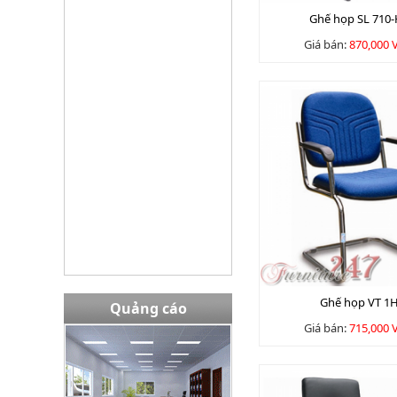
Bàn EW02408
Ghế họp SL 710
Giá bán:
13,980,000 VNĐ
Giá bán:
870,000
Tủ TU09K3G
Giá bán:
3645000
Ghế họp VT 1
Quảng cáo
Giá bán:
715,000