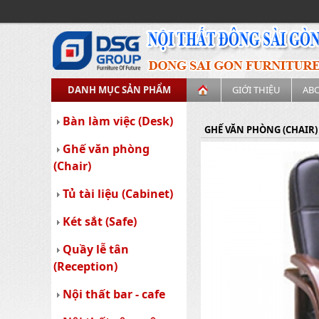
DANH MỤC SẢN PHẨM
GIỚI THIỆU
AB
Bàn làm việc (Desk)
GHẾ VĂN PHÒNG (CHAIR)
Ghế văn phòng
(Chair)
Tủ tài liệu (Cabinet)
Két sắt (Safe)
Quầy lễ tân
(Reception)
Nội thất bar - cafe