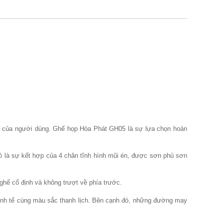
ấp của người dùng. Ghế họp Hòa Phát GH05 là sự lựa chọn hoàn
ó là sự kết hợp của 4 chân tĩnh hình mũi én, được sơn phủ sơn
hế cố định và không trượt về phía trước.
tinh tế cùng màu sắc thanh lịch. Bên cạnh đó, những đường may