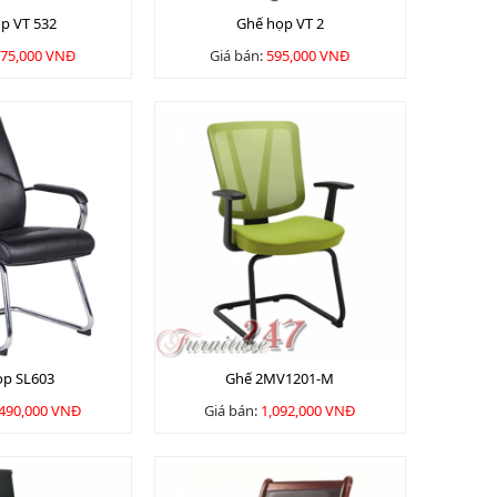
p VT 532
Ghế họp VT 2
75,000 VNĐ
Giá bán:
595,000 VNĐ
ọp SL603
Ghế 2MV1201-M
,490,000 VNĐ
Giá bán:
1,092,000 VNĐ