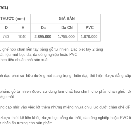
AIL)
THƯỚC (mm)
GIÁ BÁN
D
H
Da
Da CN
PVC
740
1040
2.895.000
1.755.000
1.670.000
 ghế họp chân liền tay bằng gỗ tự nhiên. Đặc biệt tay 2 tầng
t liệu mút bọc da, da công nghiệp hoặc PVC
heo tiêu chuẩn nhà sản xuất
h đạo phải sở hữu đường nét sang trọng, hiện đại, thể hiện được đẳng c
n phẩm, gỗ tự nhiên được sử dụng làm chất liệu chính cho phần chân ghế. Đ
 đẹp mắt.
ng cao nhờ vào việc lót thêm những miếng nhựa chịu lực dưới chân ghế để g
ược thiết kế liền khối, được bọc bằng da thật, da công nghiệp hoặc PVC 
m nhấn ấn tượng cho sản phẩm.