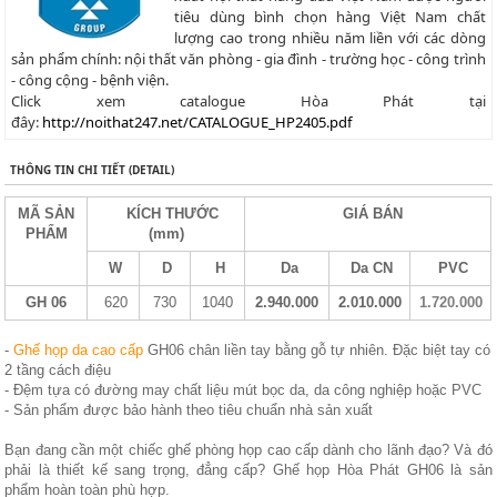
tiêu dùng bình chọn hàng Việt Nam chất
lượng cao trong nhiều năm liền với các dòng
sản phẩm chính: nội thất văn phòng - gia đình - trường học - công trình
- công cộng - bệnh viện.
Click xem catalogue Hòa Phát tại
đây:
http://noithat247.net/CATALOGUE_HP2405.pdf
THÔNG TIN CHI TIẾT (DETAIL)
MÃ SẢN
KÍCH THƯỚC
GIÁ BÁN
PHẨM
(mm)
W
D
H
Da
Da CN
PVC
GH 06
620
730
1040
2.940.000
2.010.000
1.720.000
-
Ghế họp da cao cấp
GH06 chân liền tay bằng gỗ tự nhiên. Đặc biệt tay có
2 tầng cách điệu
- Đệm tựa có đường may chất liệu mút bọc da, da công nghiệp hoặc PVC
- Sản phẩm được bảo hành theo tiêu chuẩn nhà sản xuất
Bạn đang cần một chiếc ghế phòng họp cao cấp dành cho lãnh đạo? Và đó
phải là thiết kế sang trọng, đẳng cấp? Ghế họp Hòa Phát GH06 là sản
phẩm hoàn toàn phù hợp.