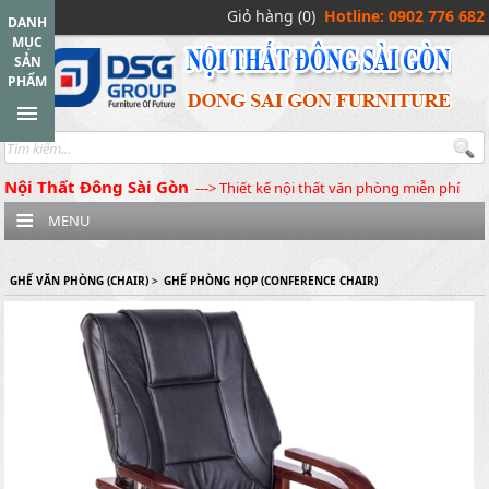
Giỏ hàng (0)
Hotline: 0902 776 682
DANH
MỤC
SẢN
PHẨM
Nội Thất Đông Sài Gòn
---> Thiết kế nội thất văn phòng miễn phí
MENU
GHẾ VĂN PHÒNG (CHAIR)
>
GHẾ PHÒNG HỌP (CONFERENCE CHAIR)