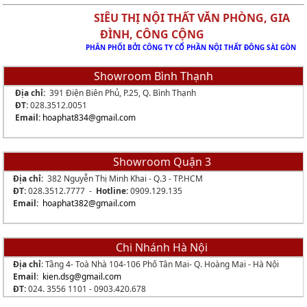
SIÊU THỊ NỘI THẤT VĂN PHÒNG, GIA
ĐÌNH, CÔNG CỘNG
PHÂN PHỐI BỞI CÔNG TY CỔ PHẦN NỘI THẤT ĐÔNG SÀI GÒN
Showroom Bình Thạnh
Địa chỉ:
391 Điện Biên Phủ, P.25, Q. Bình Thạnh
ĐT:
028.3512.0051
Email:
hoaphat834
@gmail.com
Showroom Quận 3
Địa chỉ:
382 Nguyễn Thị Minh Khai - Q.3 - TP.HCM
ĐT:
028.3512.7777 -
Hotline:
0909.129.135
Email:
hoaphat382@gmail.com
Chi Nhánh Hà Nội
Địa chỉ
: Tầng 4- Toà Nhà 104-106 Phố Tân Mai- Q. Hoàng Mai - Hà Nội
Email
:
kien.dsg@gmail.com
ĐT:
024. 3556 1101 -
0903.420.678