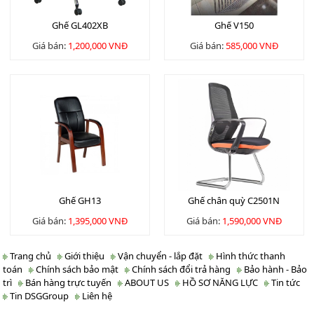
Ghế GL402XB
Ghế V150
Giá bán:
1,200,000 VNĐ
Giá bán:
585,000 VNĐ
Ghế GH13
Ghế chân quỳ C2501N
Giá bán:
1,395,000 VNĐ
Giá bán:
1,590,000 VNĐ
Trang chủ
Giới thiệu
Vận chuyển - lắp đặt
Hình thức thanh
toán
Chính sách bảo mật
Chính sách đổi trả hàng
Bảo hành - Bảo
trì
Bán hàng trực tuyến
ABOUT US
HỒ SƠ NĂNG LỰC
Tin tức
Tin DSGGroup
Liên hệ