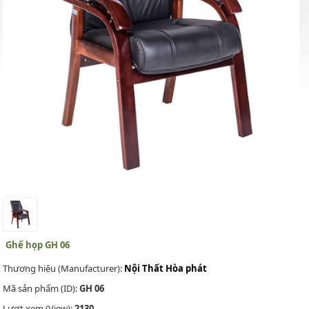
Ghế họp GH 06
Thương hiệu (Manufacturer):
Nội Thất Hòa phát
Mã sản phẩm (ID):
GH 06
Lượt xem (View):
2130