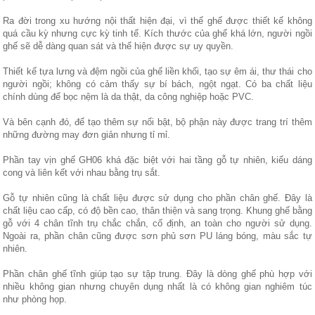
Ra đời trong xu hướng nội thất hiện đại, vì thế ghế được thiết kế không
quá cầu kỳ nhưng cực kỳ tinh tế. Kích thước của ghế khá lớn, người ngồi
ghế sẽ dễ dàng quan sát và thể hiện được sự uy quyền.
Thiết kế tựa lưng và đệm ngồi của ghế liền khối, tạo sự êm ái, thư thái cho
người ngồi; không có cảm thấy sự bí bách, ngột ngạt. Có ba chất liệu
chính dùng để bọc nệm là da thật, da công nghiệp hoặc PVC.
Và bên cạnh đó, để tạo thêm sự nổi bật, bộ phận này được trang trí thêm
những đường may đơn giản nhưng tỉ mỉ.
Phần tay vịn ghế GH06 khá đặc biệt với hai tầng gỗ tự nhiên, kiểu dáng
cong và liên kết với nhau bằng trụ sắt.
Gỗ tự nhiên cũng là chất liệu được sử dụng cho phần chân ghế. Đây là
chất liệu cao cấp, có độ bền cao, thân thiện và sang trọng. Khung ghế bằng
gỗ với 4 chân tĩnh trụ chắc chắn, cố định, an toàn cho người sử dụng.
Ngoài ra, phần chân cũng được sơn phủ sơn PU láng bóng, màu sắc tự
nhiên.
Phần chân ghế tĩnh giúp tạo sự tập trung. Đây là dòng ghế phù hợp với
nhiều không gian nhưng chuyên dụng nhất là có không gian nghiêm túc
như phòng họp.