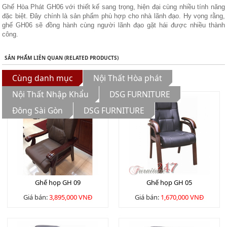
Ghế Hòa Phát GH06 với thiết kế sang trọng, hiện đại cùng nhiều tính năng
đặc biệt. Đây chính là sản phẩm phù hợp cho nhà lãnh đạo. Hy vọng rằng,
ghế GH06 sẽ đồng hành cùng người lãnh đạo gặt hái được nhiều thành
công.
SẢN PHẨM LIÊN QUAN (RELATED PRODUCTS)
Cùng danh mục
Nội Thất Hòa phát
Nội Thất Nhập Khẩu
DSG FURNITURE
Đông Sài Gòn
DSG FURNITURE
Ghế họp GH 09
Ghế họp GH 05
Giá bán:
3,895,000 VNĐ
Giá bán:
1,670,000 VNĐ