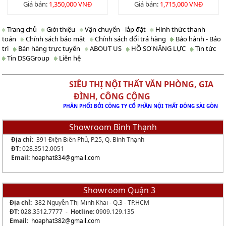
Giá bán:
1,350,000 VNĐ
Giá bán:
1,715,000 VNĐ
Trang chủ
Giới thiệu
Vận chuyển - lắp đặt
Hình thức thanh
toán
Chính sách bảo mật
Chính sách đổi trả hàng
Bảo hành - Bảo
trì
Bán hàng trực tuyến
ABOUT US
HỒ SƠ NĂNG LỰC
Tin tức
Tin DSGGroup
Liên hệ
SIÊU THỊ NỘI THẤT VĂN PHÒNG, GIA
ĐÌNH, CÔNG CỘNG
PHÂN PHỐI BỞI CÔNG TY CỔ PHẦN NỘI THẤT ĐÔNG SÀI GÒN
Showroom Bình Thạnh
Địa chỉ:
391 Điện Biên Phủ, P.25, Q. Bình Thạnh
ĐT:
028.3512.0051
Email:
hoaphat834
@gmail.com
Showroom Quận 3
Địa chỉ:
382 Nguyễn Thị Minh Khai - Q.3 - TP.HCM
ĐT:
028.3512.7777 -
Hotline:
0909.129.135
Email:
hoaphat382@gmail.com