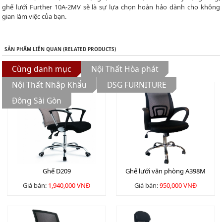
ghế lưới Further 10A-2MV sẽ là sự lựa chọn hoàn hảo dành cho không
gian làm việc của bạn.
SẢN PHẨM LIÊN QUAN (RELATED PRODUCTS)
Cùng danh mục
Nội Thất Hòa phát
Nội Thất Nhập Khẩu
DSG FURNITURE
Đông Sài Gòn
Ghế D209
Ghế lưới văn phòng A398M
Giá bán:
1,940,000 VNĐ
Giá bán:
950,000 VNĐ