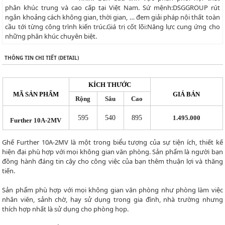
phân khúc trung và cao cấp tại Việt Nam. Sứ mệnh:DSGGROUP rút
ngắn khoảng cách không gian, thời gian, … đem giải pháp nội thất toàn
cầu tới từng công trình kiến trúc.Giá trị cốt lõi:Năng lực cung ứng cho
những phân khúc chuyên biệt.
THÔNG TIN CHI TIẾT (DETAIL)
KÍCH THƯỚC
MÃ SẢN PHẨM
GIÁ BÁN
Rộng
Sâu
Cao
595
540
895
1.495.000
Further 10A-2MV
Ghế Further 10A-2MV là một trong biểu tượng của sự tiện ích, thiết kế
hiện đại phù hợp với mọi không gian văn phòng. Sản phẩm là người bạn
đồng hành đáng tin cậy cho công việc của bạn thêm thuận lợi và thăng
tiến.
Sản phẩm phù hợp với mọi không gian văn phòng như phòng làm việc
nhân viên, sảnh chờ, hay sử dụng trong gia đình, nhà trường nhưng
thích hợp nhất là sử dụng cho phòng họp.