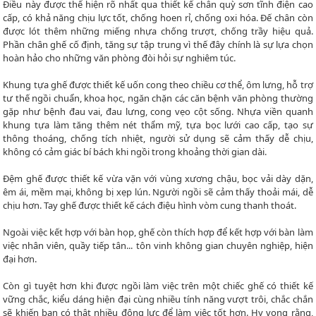
Điều này được thể hiện rõ nhất qua thiết kế chân quỳ sơn tĩnh điện cao
cấp, có khả năng chịu lực tốt, chống hoen rỉ, chống oxi hóa. Đế chân còn
được lót thêm những miếng nhựa chống trượt, chống trầy hiệu quả.
Phần chân ghế cố định, tăng sự tập trung vì thế đây chính là sự lựa chọn
hoàn hảo cho những văn phòng đòi hỏi sự nghiêm túc.
Khung tựa ghế được thiết kế uốn cong theo chiều cơ thể, ôm lưng, hỗ trợ
tư thế ngồi chuẩn, khoa học, ngăn chặn các căn bệnh văn phòng thường
gặp như bệnh đau vai, đau lưng, cong vẹo cột sống. Nhựa viền quanh
khung tựa làm tăng thêm nét thẩm mỹ, tựa bọc lưới cao cấp, tạo sự
thông thoáng, chống tích nhiệt, người sử dụng sẽ cảm thấy dễ chịu,
không có cảm giác bí bách khi ngồi trong khoảng thời gian dài.
Đệm ghế được thiết kế vừa vặn với vùng xương chậu, bọc vải dày dặn,
êm ái, mềm mại, không bị xẹp lún. Người ngồi sẽ cảm thấy thoải mái, dễ
chịu hơn. Tay ghế được thiết kế cách điệu hình vòm cung thanh thoát.
Ngoài việc kết hợp với bàn họp, ghế còn thích hợp để kết hợp với bàn làm
việc nhân viên, quầy tiếp tân... tôn vinh không gian chuyên nghiệp, hiện
đại hơn.
Còn gì tuyệt hơn khi được ngồi làm việc trên một chiếc ghế có thiết kế
vững chắc, kiểu dáng hiện đại cùng nhiều tính năng vượt trôi, chắc chắn
sẽ khiến bạn có thật nhiều động lực để làm việc tốt hơn. Hy vọng rằng,