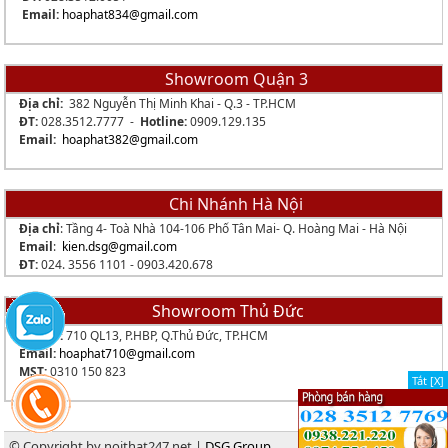
Email:
hoaphat834
@gmail.com
Showroom Quận 3
Địa chỉ:
382 Nguyễn Thị Minh Khai - Q.3 - TP.HCM
ĐT:
028.3512.7777 -
Hotline:
0909.129.135
Email:
hoaphat382@gmail.com
Chi Nhánh Hà Nội
Địa chỉ
: Tầng 4- Toà Nhà 104-106 Phố Tân Mai- Q. Hoàng Mai - Hà Nội
Email
:
kien.dsg@gmail.com
ĐT:
024. 3556 1101 -
0903.420.678
Showroom Thủ Đức
Địa chỉ:
710 QL13, P.HBP, Q.Thủ Đức, TP.HCM
Email:
hoaphat710@gmail.com
MST:
0310 150 823
Tắt [X]
© Copyright by noithat247.net |
DSG Group