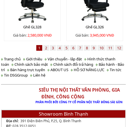
Ghế GL328
Ghế GL326
Giá bán:
2,580,000 VNĐ
Giá bán:
3,945,000 VNĐ
1
2
3
4
5
6
7
8
9
10
11
12
Trang chủ
Giới thiệu
Vận chuyển - lắp đặt
Hình thức thanh
toán
Chính sách bảo mật
Chính sách đổi trả hàng
Bảo hành - Bảo
trì
Bán hàng trực tuyến
ABOUT US
HỒ SƠ NĂNG LỰC
Tin tức
Tin DSGGroup
Liên hệ
SIÊU THỊ NỘI THẤT VĂN PHÒNG, GIA
ĐÌNH, CÔNG CỘNG
PHÂN PHỐI BỞI CÔNG TY CỔ PHẦN NỘI THẤT ĐÔNG SÀI GÒN
Showroom Bình Thạnh
Địa chỉ:
391 Điện Biên Phủ, P.25, Q. Bình Thạnh
ĐT:
028.3512.0051