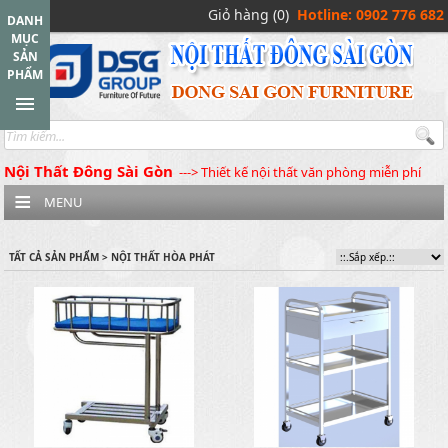
Giỏ hàng (0)
Hotline: 0902 776 682
DANH
MỤC
SẢN
PHẨM
Nội Thất Đông Sài Gòn
---> Thiết kế nội thất văn phòng miễn phí
MENU
TẤT CẢ SẢN PHẨM > NỘI THẤT HÒA PHÁT