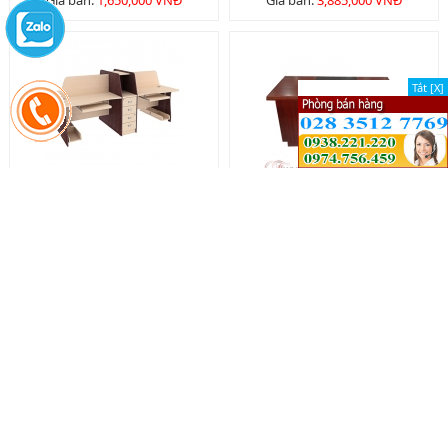
Giá bán:
1,650,000 VNĐ
Giá bán:
3,885,000 VNĐ
Tắt [X]
Tắt [X]
Module HR - MD03
Bàn nhân viên BNV1400
Giá bán:
8,205,000 VNĐ
Giá bán:
2,980,000 VNĐ
GHẾ VĂN PHÒNG (CHAIR)
Xem tất cả