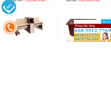
Giá bán:
1,650,000 VNĐ
Giá bán:
3,885,000 VNĐ
Tắt [X]
Tắt [X]
Module HR - MD03
Bàn nhân viên BNV1400
Giá bán:
8,205,000 VNĐ
Giá bán:
2,980,000 VNĐ
GHẾ VĂN PHÒNG (CHAIR)
Xem tất cả