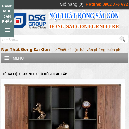
Giỏ hàng (0)
Hotline: 0902 776 682
DANH
MỤC
SẢN
PHẨM
Nội Thất Đông Sài Gòn
---> Thiết kế nội thất văn phòng miễn phí
MENU
TỦ TÀI LIỆU (CABINET)
>
TỦ HỒ SƠ CAO CẤP