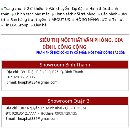
Trang chủ
Giới thiệu
Vận chuyển - lắp đặt
Hình thức thanh
toán
Chính sách bảo mật
Chính sách đổi trả hàng
Bảo hành - Bảo
trì
Bán hàng trực tuyến
ABOUT US
HỒ SƠ NĂNG LỰC
Tin tức
Tin DSGGroup
Liên hệ
SIÊU THỊ NỘI THẤT VĂN PHÒNG, GIA
ĐÌNH, CÔNG CỘNG
PHÂN PHỐI BỞI CÔNG TY CỔ PHẦN NỘI THẤT ĐÔNG SÀI GÒN
Showroom Bình Thạnh
Địa chỉ:
391 Điện Biên Phủ, P.25, Q. Bình Thạnh
ĐT:
028.3512.0051
Email:
hoaphat834
@gmail.com
Showroom Quận 3
Địa chỉ:
382 Nguyễn Thị Minh Khai - Q.3 - TP.HCM
ĐT:
028.3512.7777 -
Hotline:
0909.129.135
Email:
hoaphat382@gmail.com