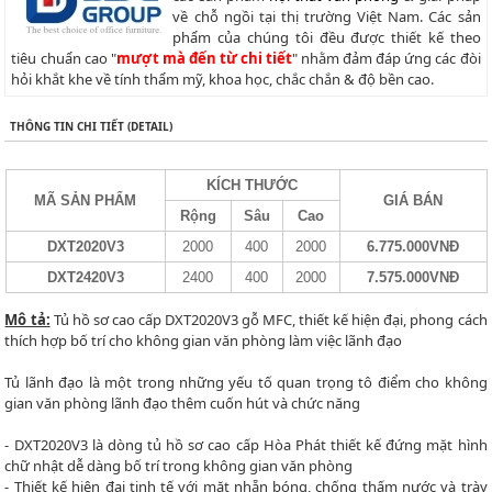
về chỗ ngồi tại thị trường Việt Nam. Các sản
phẩm của chúng tôi đều được thiết kế theo
tiêu chuẩn cao "
mượt mà đến từ chi tiết
" nhằm đảm đáp ứng các đòi
hỏi khắt khe về tính thẩm mỹ, khoa học, chắc chắn & độ bền cao.
THÔNG TIN CHI TIẾT (DETAIL)
KÍCH THƯỚC
MÃ SẢN PHẨM
GIÁ BÁN
Rộng
Sâu
Cao
DXT2020V3
2000
400
2000
6.775.000VNĐ
DXT2420V3
2400
400
2000
7.575.000VNĐ
Mô tả:
Tủ hồ sơ cao cấp DXT2020V3 gỗ MFC, thiết kế hiện đại, phong cách
thích hợp bố trí cho không gian văn phòng làm việc lãnh đạo
Tủ lãnh đạo là một trong những yếu tố quan trọng tô điểm cho không
gian văn phòng lãnh đạo thêm cuốn hút và chức năng
- DXT2020V3 là dòng tủ hồ sơ cao cấp Hòa Phát thiết kế đứng mặt hình
chữ nhật dễ dàng bố trí trong không gian văn phòng
- Thiết kế hiện đại tinh tế với mặt nhẵn bóng, chống thấm nước và trày