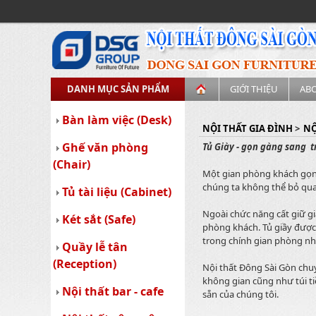
DANH MỤC SẢN PHẨM
GIỚI THIỆU
AB
Bàn làm việc (Desk)
NỘI THẤT GIA ĐÌNH
>
NỘ
Ghế văn phòng
Tủ Giày - gọn gàng sang 
(Chair)
Một gian phòng khách gọn 
chúng ta không thể bỏ qua
Tủ tài liệu (Cabinet)
Ngoài chức năng cất giữ g
Két sắt (Safe)
phòng khách. Tủ giầy được 
trong chính gian phòng nh
Quầy lễ tân
(Reception)
Nội thất Đông Sài Gòn ch
không gian cũng như túi t
Nội thất bar - cafe
sẵn của chúng tôi.