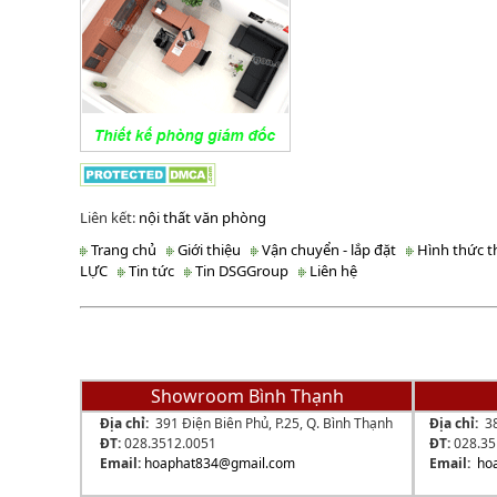
Liên kết:
nội thất văn phòng
Trang chủ
Giới thiệu
Vận chuyển - lắp đặt
Hình thức t
LỰC
Tin tức
Tin DSGGroup
Liên hệ
SIÊU
Showroom Bình Thạnh
Địa chỉ:
391 Điện Biên Phủ, P.25, Q. Bình Thạnh
Địa chỉ:
3
ĐT:
028.3512.0051
ĐT:
028.3
Email:
hoaphat834
@gmail.com
Email:
ho