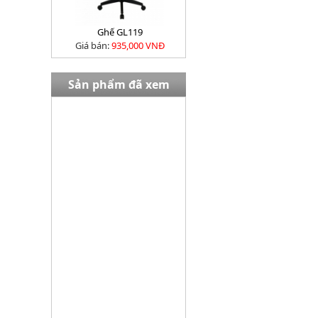
Ghế GL119
Giá bán:
935,000 VNĐ
Sản phẩm đã xem
Bàn EW02408
Giá bán:
13,980,000 VNĐ
Tủ TU09K3G
Giá bán:
3645000