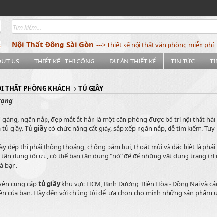
Nội Thất Đông Sài Gòn
---> Thiết kế nội thất văn phòng miễn phí
OUT US
THIẾT KẾ - THI CÔNG
DỰ ÁN THIẾT KẾ
TIN TỨC
T
I THẤT PHÒNG KHÁCH
TỦ GIẦY
trọng
gàng, ngăn nắp, đẹp mắt ắt hẳn là một căn phòng được bố trí nội thất hài 
 tủ giầy.
Tủ giầy
có chức năng cất giày, sắp xếp ngăn nắp, dễ tìm kiếm. Tuy
iày dép thì phải thông thoáng, chống bám bụi, thoát mùi và đặc biệt là ph
tận dụng tối ưu, có thể bạn tận dụng “nó” để để những vật dụng trang trí n
à bạn.
uyên cung cấp
tủ giầy
khu vực HCM, Bình Dương, Biên Hòa - Đồng Nai và các
iền của bạn. Hãy đến với chúng tôi để lựa chọn cho mình những sản phẩ