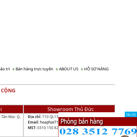
ảo trì
Bán hàng trực tuyến
ABOUT US
HỒ SƠ NĂNG
 CỘNG
i
Showroom Thủ Đức
Tắt [X]
 Tân Mai- Q.
Địa chỉ:
710 QL13, P.HBP, Q.Thủ Đức, TP.HCM
Email:
hoaphat710@gmail.com
MST:
0310 150 823