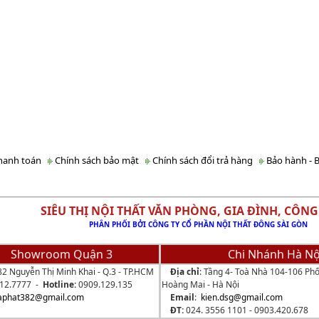
hanh toán
Chính sách bảo mật
Chính sách đổi trả hàng
Bảo hành - B
 THỊ NỘI THẤT VĂN PHÒNG, GIA ĐÌNH, CÔNG
PHÂN PHỐI BỞI CÔNG TY CỔ PHẦN NỘI THẤT ĐÔNG SÀI GÒN
Showroom Quận 3
Chi Nhánh Hà Nộ
82 Nguyễn Thị Minh Khai - Q.3 - TP.HCM
Địa chỉ
: Tầng 4- Toà Nhà 104-106 Phố
512.7777 -
Hotline:
0909.129.135
Hoàng Mai - Hà Nội
aphat382@gmail.com
Email
:
kien.dsg@gmail.com
ĐT:
024. 3556 1101 -
0903.420.678