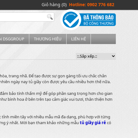
Giỏ hàng (0)
Hotline: 0902 776 682
IN DSGGROUP
THƯƠNG HIỆU
LIÊN HỆ
hòa, trang nhã. Để tạo được sự gọn gàng tối ưu chắc chắn
 nhiên ngày nay tủ giầy còn được yêu cầu nhiều hơn thế nữa.
ải đảm bảo tính thẩm mỹ để góp phần sang trọng hơn cho gian
hư bình hoa ở bên trên tạo cảm giác vui tươi, thân thiện hơn
 tỉnh miền tây với nhiều mẫu mã đa dạng, phù hợp với từng
m ưng ý nhất. Mời bạn tham khảo những mẫu
tủ giầy giá rẻ
có