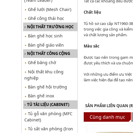
(Team Leader)
Tất cả các khoang đều được 
Ghế lưới (Mesh Chair)
Chất liệu
Ghế công thái học
Tủ hồ sơ cao cấp NT1960-3B
NỘI THẤT TRƯỜNG HỌC
trong việc gia công và kiể
và chất lượng sản phẩm.
Bàn ghế học sinh
Bàn ghế giáo viên
Màu sắc
NỘI THẤT CÔNG CỘNG
Được tạo nên trong gam mà
Ghế băng chờ
được yêu thích và ưa chuộng
Nội thất khu công
Với những ưu điểm ưu Việt 
nghiệp
làm việc hiện đại để tạo nê
Bàn ghế hội trường
Bàn ghế inox
TỦ TÀI LIỆU (CABINET)
SẢN PHẨM LIÊN QUAN (
Tủ gỗ văn phòng (MFC
Cùng danh mục
Cabinet)
Tủ sắt văn phòng (Iron