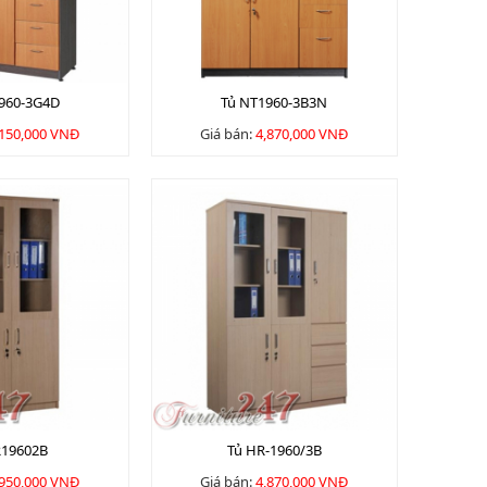
1960-3G4D
Tủ NT1960-3B3N
,150,000 VNĐ
Giá bán:
4,870,000 VNĐ
R19602B
Tủ HR-1960/3B
,950,000 VNĐ
Giá bán:
4,870,000 VNĐ