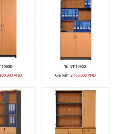
T 1960D
Tủ NT 1960G
,900,000 VNĐ
Giá bán:
2,455,000 VNĐ