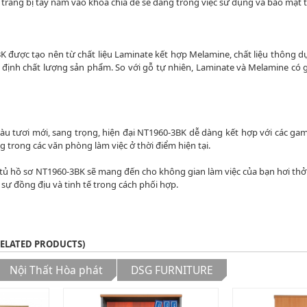
trang bị tay nắm vào khóa chìa để sễ dàng trong việc sử dụng và bảo mật tà
K được tạo nên từ chất liệu Laminate kết hợp Melamine, chất liệu thông d
m định chất lượng sản phẩm. So với gỗ tự nhiên, Laminate và Melamine c
u tươi mới, sang trọng, hiện đại NT1960-3BK dễ dàng kết hợp với các gam
 trong các văn phòng làm việc ở thời điểm hiện tại.
tủ hồ sơ NT1960-3BK sẽ mang đến cho không gian làm việc của bạn hơi th
n sự đồng địu và tinh tế trong cách phối hợp.
RELATED PRODUCTS)
Nội Thất Hòa phát
DSG FURNITURE