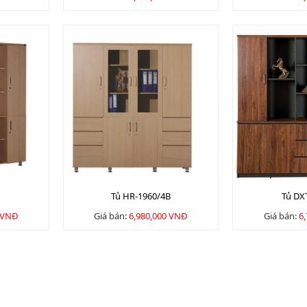
Tủ HR-1960/4B
Tủ DX
 VNĐ
Giá bán:
6,980,000 VNĐ
Giá bán:
6