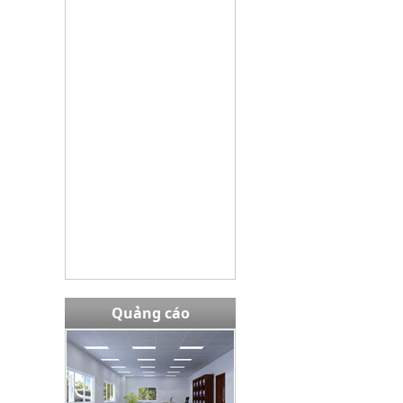
Bàn EW02408
Giá bán:
13,980,000 VNĐ
Tủ TU09K3G
Giá bán:
3645000
Quảng cáo