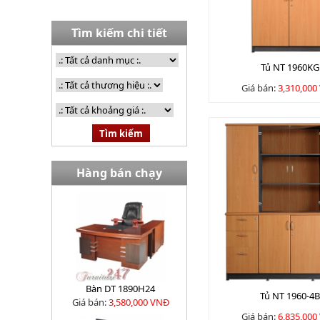
Tìm kiếm chi tiết
Tủ NT 1960KG
Giá bán:
3,310,000
Hàng bán chạy
Bàn DT 1890H24
Tủ NT 1960-4B
Giá bán:
3,580,000 VNĐ
Giá bán:
6,835,000