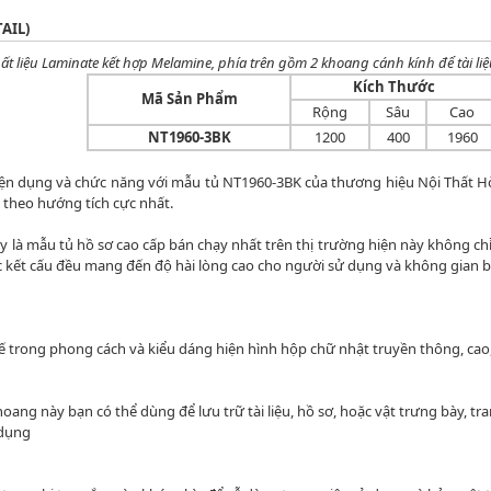
AIL)
hất liệu Laminate kết hợp Melamine, phía trên gồm 2 khoang cánh kính để tài li
Kích Thước
Mã Sản Phẩm
Rộng
Sâu
Cao
NT1960-3BK
1200
400
1960
iện dụng và chức năng với mẫu tủ NT1960-3BK của thương hiệu Nội Thất Hò
theo hướng tích cực nhất.
y là mẫu tủ hồ sơ cao cấp bán chạy nhất trên thị trường hiện này không ch
ục kết cấu đều mang đến độ hài lòng cao cho người sử dụng và không gian bố
ế trong phong cách và kiểu dáng hiện hình hộp chữ nhật truyền thông, cao,
 này bạn có thể dùng để lưu trữ tài liệu, hồ sơ, hoặc vật trưng bày, trang 
dụng