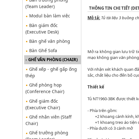
(Team Leader)
THÔNG TIN CHI TIẾT (DET
Modul bàn làm việc
Mô tả:
Tủ tài liệu 3 buồng c
Bàn giám đốc
(Executive Desk)
Bàn ghế văn phòng
Bàn Ghế Sofa
Mở ra không gian lưu trữ t
mạo không gian văn phòng 
GHẾ VĂN PHÒNG (CHAIR)
Ghế xếp - ghế gấp ống
Với nhận xét khách quan đâ
sắc, chất liệu cho đến bố c
thép
Ghế phòng họp
Thiết kế
(Conference Chair)
Tủ NT1960-3BK được thiết k
Ghế giám đốc
(Executive Chair)
- Phía trên gồm:
+2 khoang cánh kính, khoang
Ghế nhân viên (Staff
+1 khoang treo áo tiện 
Chair)
- Phía dưới có 3 cánh mở
Ghế trưởng phòng