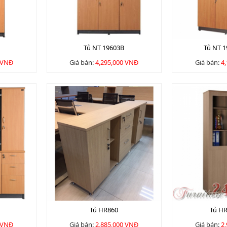
Tủ NT 19603B
Tủ NT 
 VNĐ
Giá bán:
4,295,000 VNĐ
Giá bán:
4
Tủ HR860
Tủ H
 VNĐ
Giá bán:
2,885,000 VNĐ
Giá bán:
2