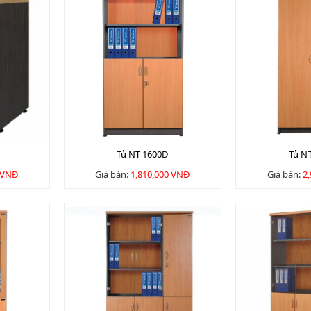
Tủ NT 1600D
Tủ N
 VNĐ
Giá bán:
1,810,000 VNĐ
Giá bán:
2