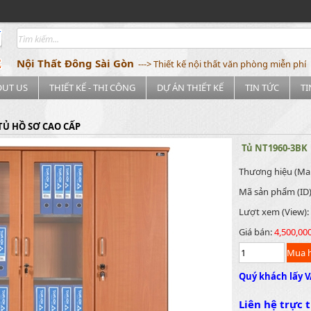
Nội Thất Đông Sài Gòn
---> Thiết kế nội thất văn phòng miễn phí
OUT US
THIẾT KẾ - THI CÔNG
DỰ ÁN THIẾT KẾ
TIN TỨC
T
TỦ HỒ SƠ CAO CẤP
Tủ NT1960-3BK
Thương hiệu (Ma
Mã sản phẩm (ID
Lượt xem (View):
Giá bán:
4,500,00
Quý khách lấy V
Liên hệ trực t