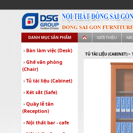
DANH MỤC SẢN PHẨM
GIỚI THIỆU
AB
Bàn làm việc (Desk)
TỦ TÀI LIỆU (CABINET)
>
Ghế văn phòng
(Chair)
Tủ tài liệu (Cabinet)
Két sắt (Safe)
Quầy lễ tân
(Reception)
Nội thất bar - cafe