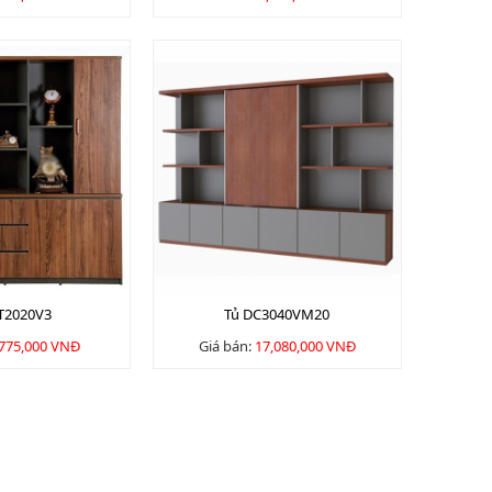
T2020V3
Tủ DC3040VM20
,775,000 VNĐ
Giá bán:
17,080,000 VNĐ