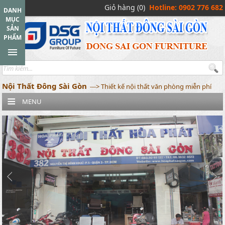
Giỏ hàng (0)
Hotline: 0902 776 682
DANH
MỤC
SẢN
PHẨM
Nội Thất Đông Sài Gòn
---> Thiết kế nội thất văn phòng miễn phí
MENU