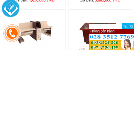
Giá bán:
1,650,000 VNĐ
Giá bán:
3,885,000 VNĐ
Tắt [X]
Tắt [X]
Module HR - MD03
Bàn nhân viên BNV1400
Giá bán:
8,205,000 VNĐ
Giá bán:
2,980,000 VNĐ
GHẾ VĂN PHÒNG (CHAIR)
Xem tất cả