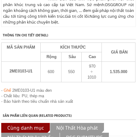
phân khúc trung và cao cấp tại Việt Nam. Sứ mệnh:DSGGROUP rút
ngắn khoảng cách không gian, thời gian, … đem giải pháp nội thất toàn
cầu tới từng công trình kiến trúc.Giá trị cốt lõi:Năng lực cung ứng cho
những phân khúc chuyên biệt.
THÔNG TIN CHI TIẾT (DETAIL)
MÃ SẢN PHẨM
KÍCH THƯỚC
GIÁ BÁN
Rộng
Sâu
Cao
970
2ME0103-U1
600
550
÷
1.535.000
1010
-
Ghế
2ME0103-U1 màu đen
- Chất liệu: PU, thép mạ
- Bảo hành theo tiêu chuẩn nhà sản xuất
SẢN PHẨM LIÊN QUAN (RELATED PRODUCTS)
Cùng danh mục
Nội Thất Hòa phát