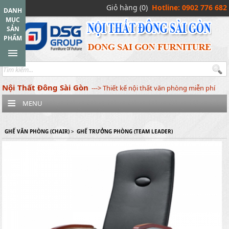
Giỏ hàng (0)
Hotline: 0902 776 682
DANH
MỤC
SẢN
PHẨM
Nội Thất Đông Sài Gòn
---> Thiết kế nội thất văn phòng miễn phí
MENU
GHẾ VĂN PHÒNG (CHAIR)
>
GHẾ TRƯỞNG PHÒNG (TEAM LEADER)