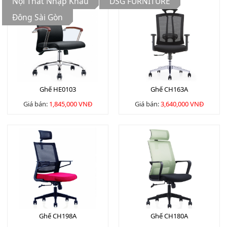
Nội Thất Nhập Khẩu
DSG FURNITURE
Đông Sài Gòn
Ghế HE0103
Ghế CH163A
Giá bán:
1,845,000 VNĐ
Giá bán:
3,640,000 VNĐ
Ghế CH198A
Ghế CH180A