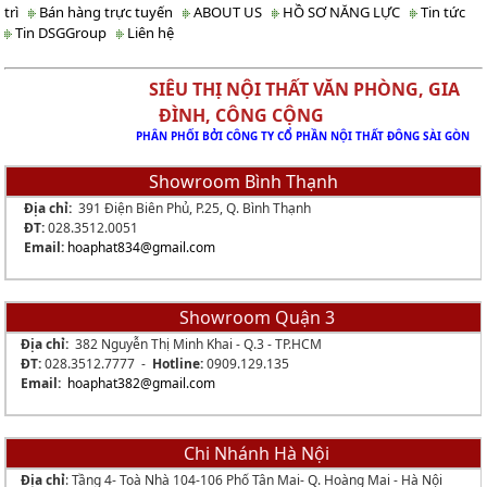
trì
Bán hàng trực tuyến
ABOUT US
HỒ SƠ NĂNG LỰC
Tin tức
Tin DSGGroup
Liên hệ
SIÊU THỊ NỘI THẤT VĂN PHÒNG, GIA
ĐÌNH, CÔNG CỘNG
PHÂN PHỐI BỞI CÔNG TY CỔ PHẦN NỘI THẤT ĐÔNG SÀI GÒN
Showroom Bình Thạnh
Địa chỉ:
391 Điện Biên Phủ, P.25, Q. Bình Thạnh
ĐT:
028.3512.0051
Email:
hoaphat834
@gmail.com
Showroom Quận 3
Địa chỉ:
382 Nguyễn Thị Minh Khai - Q.3 - TP.HCM
ĐT:
028.3512.7777 -
Hotline:
0909.129.135
Email:
hoaphat382@gmail.com
Chi Nhánh Hà Nội
Địa chỉ
: Tầng 4- Toà Nhà 104-106 Phố Tân Mai- Q. Hoàng Mai - Hà Nội