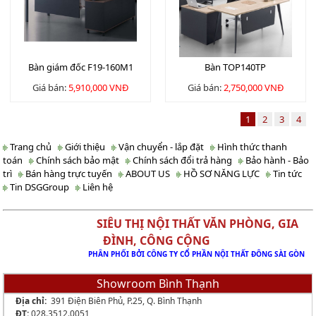
Bàn giám đốc F19-160M1
Bàn TOP140TP
Giá bán:
5,910,000 VNĐ
Giá bán:
2,750,000 VNĐ
1
2
3
4
Trang chủ
Giới thiệu
Vận chuyển - lắp đặt
Hình thức thanh
toán
Chính sách bảo mật
Chính sách đổi trả hàng
Bảo hành - Bảo
trì
Bán hàng trực tuyến
ABOUT US
HỒ SƠ NĂNG LỰC
Tin tức
Tin DSGGroup
Liên hệ
SIÊU THỊ NỘI THẤT VĂN PHÒNG, GIA
ĐÌNH, CÔNG CỘNG
PHÂN PHỐI BỞI CÔNG TY CỔ PHẦN NỘI THẤT ĐÔNG SÀI GÒN
Showroom Bình Thạnh
Địa chỉ:
391 Điện Biên Phủ, P.25, Q. Bình Thạnh
ĐT:
028.3512.0051