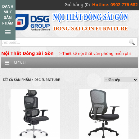
Giỏ hàng (0)
Hotline: 0902 776 682
DANH
MỤC
SẢN
PHẨM
Nội Thất Đông Sài Gòn
---> Thiết kế nội thất văn phòng miễn phí
MENU
TẤT CẢ SẢN PHẨM > DSG FURNITURE