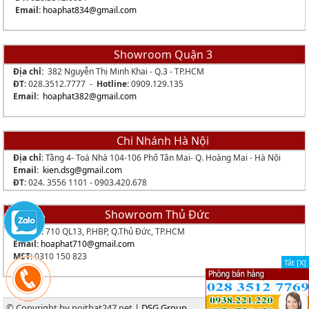
Email:
hoaphat834
@gmail.com
Showroom Quận 3
Địa chỉ:
382 Nguyễn Thị Minh Khai - Q.3 - TP.HCM
ĐT:
028.3512.7777 -
Hotline:
0909.129.135
Email:
hoaphat382@gmail.com
Chi Nhánh Hà Nội
Địa chỉ
: Tầng 4- Toà Nhà 104-106 Phố Tân Mai- Q. Hoàng Mai - Hà Nội
Email
:
kien.dsg@gmail.com
ĐT:
024. 3556 1101 -
0903.420.678
Showroom Thủ Đức
Địa chỉ:
710 QL13, P.HBP, Q.Thủ Đức, TP.HCM
Email:
hoaphat710@gmail.com
MST:
0310 150 823
Tắt [X]
© Copyright by noithat247.net |
DSG Group