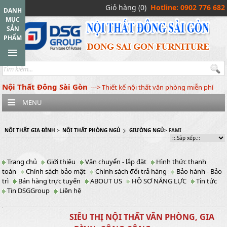
Giỏ hàng (0)
Hotline: 0902 776 682
DANH
MỤC
SẢN
PHẨM
Nội Thất Đông Sài Gòn
---> Thiết kế nội thất văn phòng miễn phí
MENU
NỘI THẤT GIA ĐÌNH
>
NỘI THẤT PHÒNG NGỦ
GIƯỜNG NGỦ
> FAMI
Trang chủ
Giới thiệu
Vận chuyển - lắp đặt
Hình thức thanh
toán
Chính sách bảo mật
Chính sách đổi trả hàng
Bảo hành - Bảo
trì
Bán hàng trực tuyến
ABOUT US
HỒ SƠ NĂNG LỰC
Tin tức
Tin DSGGroup
Liên hệ
SIÊU THỊ NỘI THẤT VĂN PHÒNG, GIA