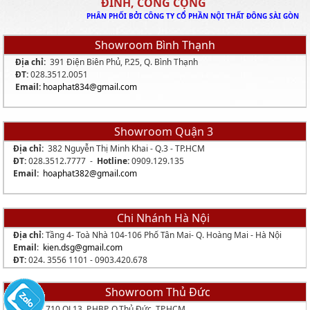
ĐÌNH, CÔNG CỘNG
PHÂN PHỐI BỞI CÔNG TY CỔ PHẦN NỘI THẤT ĐÔNG SÀI GÒN
Showroom Bình Thạnh
Địa chỉ:
391 Điện Biên Phủ, P.25, Q. Bình Thạnh
ĐT:
028.3512.0051
Email:
hoaphat834
@gmail.com
Showroom Quận 3
Địa chỉ:
382 Nguyễn Thị Minh Khai - Q.3 - TP.HCM
ĐT:
028.3512.7777 -
Hotline:
0909.129.135
Email:
hoaphat382@gmail.com
Chi Nhánh Hà Nội
Địa chỉ
: Tầng 4- Toà Nhà 104-106 Phố Tân Mai- Q. Hoàng Mai - Hà Nội
Email
:
kien.dsg@gmail.com
ĐT:
024. 3556 1101 -
0903.420.678
Showroom Thủ Đức
Địa chỉ:
710 QL13, P.HBP, Q.Thủ Đức, TP.HCM