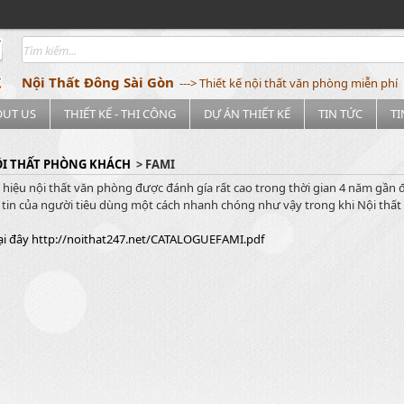
Nội Thất Đông Sài Gòn
---> Thiết kế nội thất văn phòng miễn phí
OUT US
THIẾT KẾ - THI CÔNG
DỰ ÁN THIẾT KẾ
TIN TỨC
T
I THẤT PHÒNG KHÁCH
> FAMI
hiệu nội thất văn phòng được đánh gía rất cao trong thời gian 4 năm gần đâ
tin của người tiêu dùng một cách nhanh chóng như vậy trong khi Nội thất 
ại đây http://noithat247.net/CATALOGUEFAMI.pdf