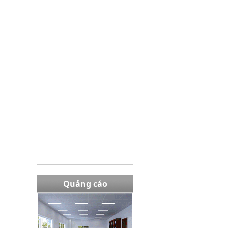
Bàn EW02408
Giá bán:
13,980,000 VNĐ
Tủ TU09K3G
Giá bán:
3645000
Quảng cáo