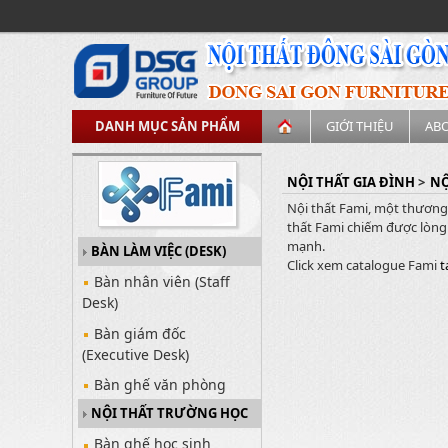
DANH MỤC SẢN PHẨM
GIỚI THIỆU
AB
NỘI THẤT GIA ĐÌNH
>
NỘ
Nội thất Fami, một thương 
thất Fami chiếm được lòng 
mạnh.
BÀN LÀM VIỆC (DESK)
Click xem catalogue Fami
t
Bàn nhân viên (Staff
Desk)
Bàn giám đốc
(Executive Desk)
Bàn ghế văn phòng
NỘI THẤT TRƯỜNG HỌC
Bàn ghế học sinh