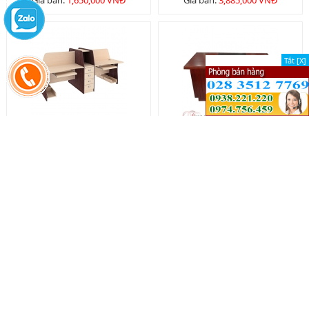
Giá bán:
1,650,000 VNĐ
Giá bán:
3,885,000 VNĐ
Tắt [X]
Tắt [X]
Module HR - MD03
Bàn nhân viên BNV1400
Giá bán:
8,205,000 VNĐ
Giá bán:
2,980,000 VNĐ
GHẾ VĂN PHÒNG (CHAIR)
Xem tất cả