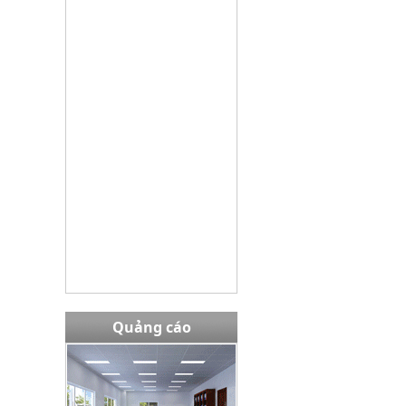
Bàn EW02408
Giá bán:
13,980,000 VNĐ
Tủ TU09K3G
Giá bán:
3645000
Quảng cáo