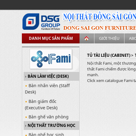
DANH MỤC SẢN PHẨM
GIỚI THIỆU
AB
TỦ TÀI LIỆU (CABINET)
>
Nội thất Fami, một thương 
thất Fami chiếm được lòng 
mạnh.
BÀN LÀM VIỆC (DESK)
Click xem catalogue Fami
t
Bàn nhân viên (Staff
Desk)
Bàn giám đốc
(Executive Desk)
Bàn ghế văn phòng
NỘI THẤT TRƯỜNG HỌC
Bàn ghế học sinh