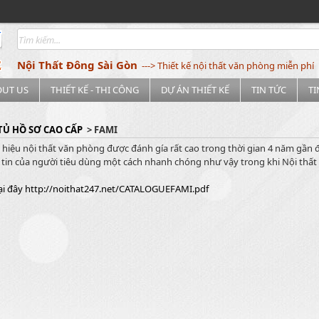
Nội Thất Đông Sài Gòn
---> Thiết kế nội thất văn phòng miễn phí
OUT US
THIẾT KẾ - THI CÔNG
DỰ ÁN THIẾT KẾ
TIN TỨC
T
TỦ HỒ SƠ CAO CẤP
> FAMI
hiệu nội thất văn phòng được đánh gía rất cao trong thời gian 4 năm gần đâ
tin của người tiêu dùng một cách nhanh chóng như vậy trong khi Nội thất 
ại đây http://noithat247.net/CATALOGUEFAMI.pdf