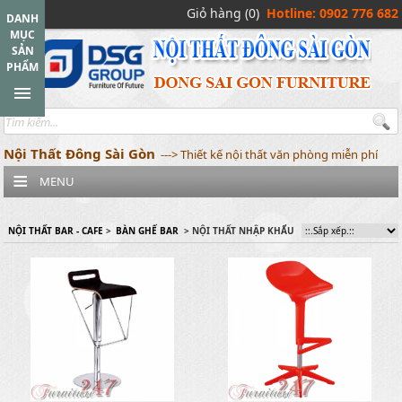
Giỏ hàng (0)
Hotline: 0902 776 682
DANH
MỤC
SẢN
PHẨM
Nội Thất Đông Sài Gòn
---> Thiết kế nội thất văn phòng miễn phí
MENU
NỘI THẤT BAR - CAFE
>
BÀN GHẾ BAR
> NỘI THẤT NHẬP KHẨU