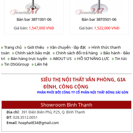
Bàn bar 3BT1001-06
Bàn bar 3BT0501-06
Giá bán:
1,547,000 VNĐ
Giá bán:
1,522,000 VNĐ
Trang chủ
Giới thiệu
Vận chuyển - lắp đặt
Hình thức thanh
toán
Chính sách bảo mật
Chính sách đổi trả hàng
Bảo hành - Bảo
trì
Bán hàng trực tuyến
ABOUT US
HỒ SƠ NĂNG LỰC
Tin tức
Tin DSGGroup
Liên hệ
SIÊU THỊ NỘI THẤT VĂN PHÒNG, GIA
ĐÌNH, CÔNG CỘNG
PHÂN PHỐI BỞI CÔNG TY CỔ PHẦN NỘI THẤT ĐÔNG SÀI GÒN
Showroom Bình Thạnh
Địa chỉ:
391 Điện Biên Phủ, P.25, Q. Bình Thạnh
ĐT:
028.3512.0051
Email:
hoaphat834
@gmail.com