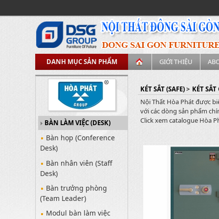
DANH MỤC SẢN PHẨM
GIỚI THIỆU
AB
KÉT SẮT (SAFE)
>
KÉT SẮT
Nội Thất Hòa Phát được bi
với các dòng sản phẩm chín
Click xem catalogue Hòa Ph
BÀN LÀM VIỆC (DESK)
Bàn họp (Conference
Desk)
Bàn nhân viên (Staff
Desk)
Bàn trưởng phòng
(Team Leader)
Modul bàn làm việc