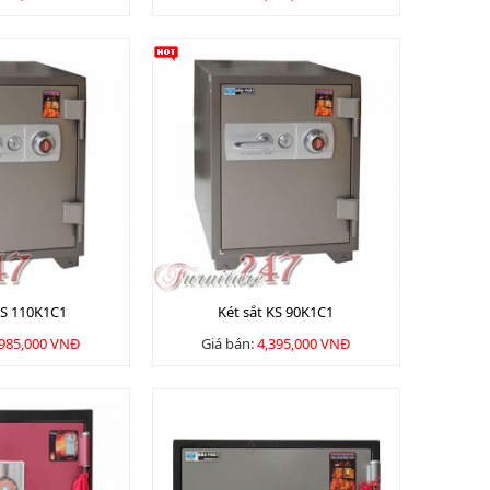
KS 110K1C1
Két sắt KS 90K1C1
,985,000 VNĐ
Giá bán:
4,395,000 VNĐ