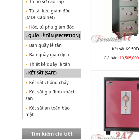
Tủ hồ sơ cao cấp
Tủ tài liệu giám đốc
(MDF Cabinet)
Hộc, tủ phụ giám đốc
QUẦY LỄ TÂN (RECEPTION)
Bàn quầy lễ tân
Két sắt KS 50T
Bàn quầy giao dịch
Giá bán:
10,505,00
Thiết kế quầy lễ tân
KÉT SẮT (SAFE)
Két sắt chống cháy
Két sắt gia đình khách
sạn
Két sắt an toàn bảo
mật
Tìm kiếm chi tiết