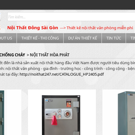
Nội Thất Đông Sài Gòn
---> Thiết kế nội thất văn phòng miễn phí
OUT US
THIẾT KẾ - THI CÔNG
DỰ ÁN THIẾT KẾ
TIN TỨC
T
 CHỐNG CHÁY
> NỘI THẤT HÒA PHÁT
ết đến là nhà sản xuất nội thất hàng đầu Việt Nam được người tiêu dùng b
h: nội thất văn phòng - gia đình - trường học - công trình - công cộng - bện
át tại đây:
http://noithat247.net/CATALOGUE_HP2405.pdf