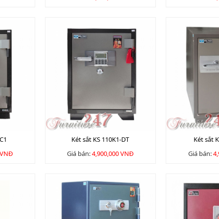
2C1
Két sắt KS 110K1-DT
Két sắt 
 VNĐ
Giá bán:
4,900,000 VNĐ
Giá bán:
4