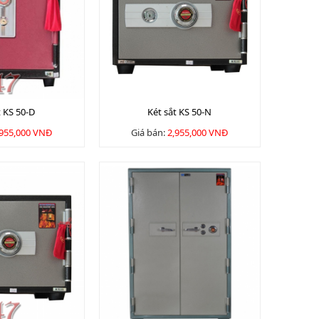
t KS 50-D
Két sắt KS 50-N
,955,000 VNĐ
Giá bán:
2,955,000 VNĐ