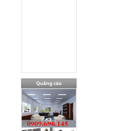
Tủ TU09K3G
Giá bán:
3645000
Quảng cáo