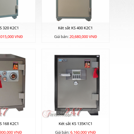
KS 320 K2C1
Két sắt KS 400 K2C1
,015,000 VNĐ
Giá bán:
20,680,000 VNĐ
KS 168 K2C1
Két sắt KS 135K1C1
,300,000 VNĐ
Giá bán:
6,160,000 VNĐ