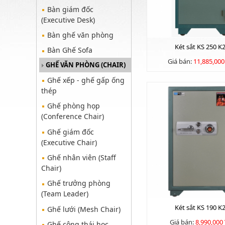
Bàn giám đốc
(Executive Desk)
Bàn ghế văn phòng
Két sắt KS 250 K
Bàn Ghế Sofa
Giá bán:
11,885,00
GHẾ VĂN PHÒNG (CHAIR)
Ghế xếp - ghế gấp ống
thép
Ghế phòng họp
(Conference Chair)
Ghế giám đốc
(Executive Chair)
Ghế nhân viên (Staff
Chair)
Ghế trưởng phòng
(Team Leader)
Két sắt KS 190 K
Ghế lưới (Mesh Chair)
Giá bán:
8,990,000
Ghế công thái học