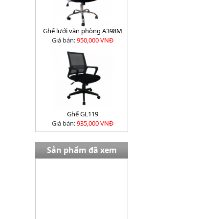
Ghế lưới văn phòng A398M
Giá bán:
950,000 VNĐ
Ghế GL119
Giá bán:
935,000 VNĐ
Sản phẩm đã xem
Bàn EW02408
Giá bán:
13,980,000 VNĐ