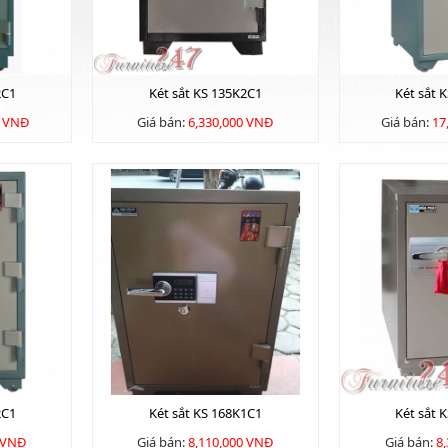
2C1
Két sắt KS 135K2C1
Két sắt 
0 VNĐ
Giá bán:
6,330,000 VNĐ
Giá bán:
17
2C1
Két sắt KS 168K1C1
Két sắt 
 VNĐ
Giá bán:
8,110,000 VNĐ
Giá bán:
8