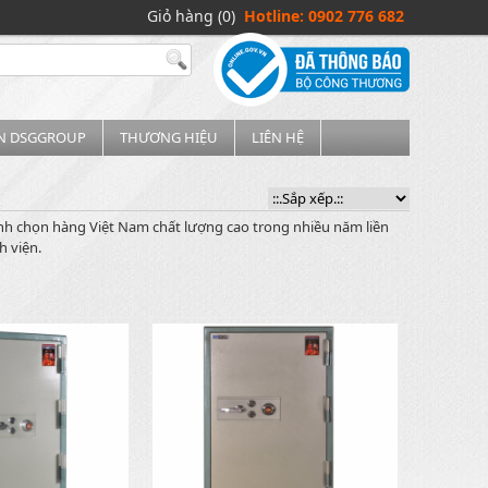
Giỏ hàng (0)
Hotline: 0902 776 682
IN DSGGROUP
THƯƠNG HIỆU
LIÊN HỆ
ình chọn hàng Việt Nam chất lượng cao trong nhiều năm liền
h viện.