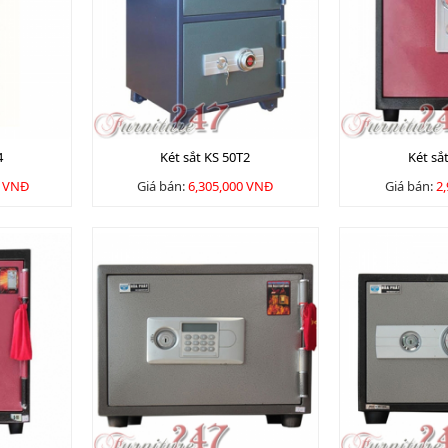
4
Két sắt KS 50T2
Két sắ
0 VNĐ
Giá bán:
6,305,000 VNĐ
Giá bán:
2