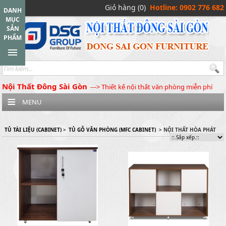
Giỏ hàng (0)
Hotline: 0902 776 682
DANH
MỤC
SẢN
PHẨM
Nội Thất Đông Sài Gòn
---> Thiết kế nội thất văn phòng miễn phí
MENU
TỦ TÀI LIỆU (CABINET)
>
TỦ GỖ VĂN PHÒNG (MFC CABINET)
> NỘI THẤT HÒA PHÁT