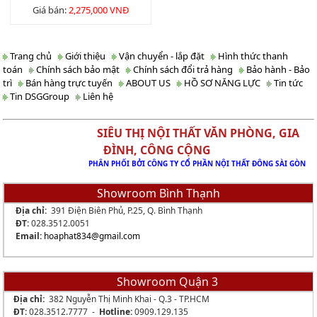
Giá bán:
2,275,000 VNĐ
Trang chủ
Giới thiệu
Vận chuyển - lắp đặt
Hình thức thanh
toán
Chính sách bảo mật
Chính sách đổi trả hàng
Bảo hành - Bảo
trì
Bán hàng trực tuyến
ABOUT US
HỒ SƠ NĂNG LỰC
Tin tức
Tin DSGGroup
Liên hệ
SIÊU THỊ NỘI THẤT VĂN PHÒNG, GIA
ĐÌNH, CÔNG CỘNG
PHÂN PHỐI BỞI CÔNG TY CỔ PHẦN NỘI THẤT ĐÔNG SÀI GÒN
Showroom Bình Thạnh
Địa chỉ:
391 Điện Biên Phủ, P.25, Q. Bình Thạnh
ĐT:
028.3512.0051
Email:
hoaphat834
@gmail.com
Showroom Quận 3
Địa chỉ:
382 Nguyễn Thị Minh Khai - Q.3 - TP.HCM
ĐT:
028.3512.7777 -
Hotline:
0909.129.135