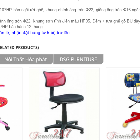
07HP bàn ngồi rời ghế, khung chính ống tròn Φ22, giằng ống tròn Φ16 ngă
chính ống tròn Φ22. Khung sơn tĩnh điện màu HP05. Đệm + tựa ghế gỗ BU d
HP bảo hành 12 tháng
 lẻ, nhận đặt hàng từ 5 bộ trở lên
RELATED PRODUCTS)
Nội Thất Hòa phát
DSG FURNITURE