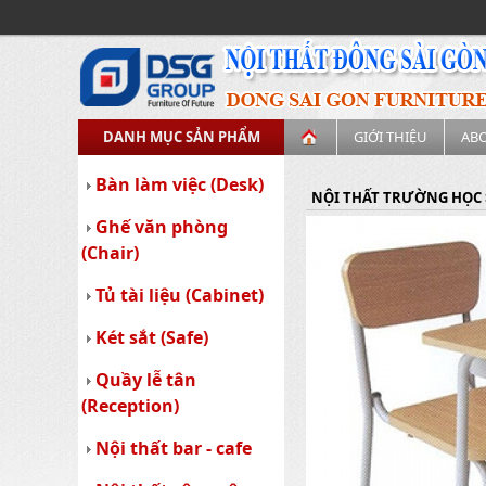
DANH MỤC SẢN PHẨM
GIỚI THIỆU
AB
Bàn làm việc (Desk)
NỘI THẤT TRƯỜNG HỌC
Ghế văn phòng
(Chair)
Tủ tài liệu (Cabinet)
Két sắt (Safe)
Quầy lễ tân
(Reception)
Nội thất bar - cafe