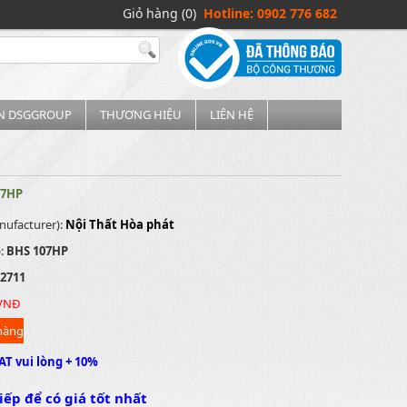
Giỏ hàng (0)
Hotline: 0902 776 682
IN DSGGROUP
THƯƠNG HIỆU
LIÊN HỆ
07HP
nufacturer):
Nội Thất Hòa phát
):
BHS 107HP
2711
 VNĐ
AT vui lòng + 10%
iếp để có giá tốt nhất