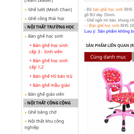
(Team Leader)
Ghế lưới (Mesh Chair)
- Bộ
bàn ghế h
ọc sinh
BHS 1
gỗ BU dày 15mm.
Ghế công thái học
- Ghế ngồi rời bàn, khung 
- -
Bàn ghế học
sinh
BHS 107
NỘI THẤT TRƯỜNG HỌC
Lưu ý: Sản phẩm không bán
Bàn ghế học sinh
+ Bàn ghế học sinh
SẢN PHẨM LIÊN QUAN (
cấp 3 - Sinh viên
Cùng danh mục
+ Bàn ghế học sinh
cấp 1,2
+ Bàn ghế HS bán trú
+ Bàn ghế mẫu giáo
Bàn ghế giáo viên
NỘI THẤT CÔNG CỘNG
Ghế băng chờ
Nội thất khu công
nghiệp