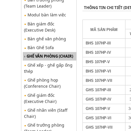
(Team Leader)
THÔNG TIN CHI TIẾT (DET
Modul bàn làm việc
Bàn giám đốc
(Executive Desk)
MÃ SẢN PHẨM
Bàn ghế văn phòng
BHS 107HP-III
Bàn Ghế Sofa
BHS 107HP
-IV
GHẾ VĂN PHÒNG (CHAIR)
BHS 107HP
-V
Ghế xếp - ghế gấp ống
thép
BHS 107HP
-VI
Ghế phòng họp
BHS 107HP
-VII
(Conference Chair)
GHS 107HP
-III
2
Ghế giám đốc
GHS 107HP
-IV
3
(Executive Chair)
GHS 107HP
-V
3
Ghế nhân viên (Staff
Chair)
GHS 107HP
-VI
3
Ghế trưởng phòng
G
HS 107HP
-VII
3