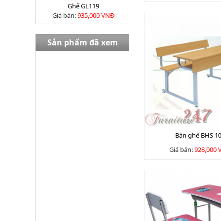
Ghế GL119
Giá bán:
935,000 VNĐ
Sản phẩm đã xem
Bàn EW02408
Giá bán:
13,980,000 VNĐ
Bàn ghế BHS 1
Giá bán:
928,000
Tủ TU09K3G
Giá bán:
3645000