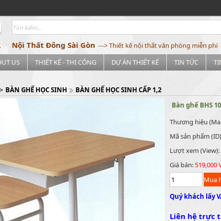
Nội Thất Đông Sài Gòn
---> Thiết kế nội thất văn phòng miễn phí
OUT US
THIẾT KẾ - THI CÔNG
DỰ ÁN THIẾT KẾ
TIN TỨC
T
>
BÀN GHẾ HỌC SINH
BÀN GHẾ HỌC SINH CẤP 1,2
Bàn ghế BHS 1
Thương hiệu (Ma
Mã sản phẩm (ID
Lượt xem (View):
Giá bán:
519,000
Quý khách lấy V
Liên hệ trực t