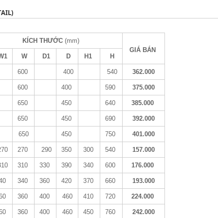
AIL)
KÍCH THƯỚC
(mm)
GIÁ BÁN
W1
W
D1
D
H1
H
600
400
540
362.000
600
400
590
375.000
650
450
640
385.000
650
450
690
392.000
650
450
750
401.000
70
270
290
350
300
540
157.000
10
310
330
390
340
600
176.000
40
340
360
420
370
660
193.000
60
360
400
460
410
720
224.000
60
360
400
460
450
760
242.000