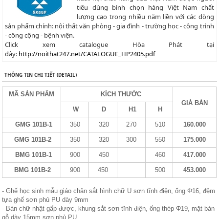
tiêu dùng bình chọn hàng Việt Nam chất
lượng cao trong nhiều năm liền với các dòng
sản phẩm chính: nội thất văn phòng - gia đình - trường học - công trình
- công cộng - bệnh viện.
Click xem catalogue Hòa Phát tại
đây:
http://noithat247.net/CATALOGUE_HP2405.pdf
THÔNG TIN CHI TIẾT (DETAIL)
MÃ SẢN PHẨM
KÍCH THƯỚC
GIÁ BÁN
W
D
H1
H
GMG 101B-1
350
320
270
510
160.000
GMG 101B-2
350
320
300
550
175.000
BMG 101B-1
900
450
460
417.000
BMG
101B-2
900
450
500
453.000
- Ghế học sinh mẫu giáo chân sắt hình chữ U sơn tĩnh điện, ống Φ16, đệm
tựa ghế sơn phủ PU dày 9mm
- Bàn chữ nhật gấp được, khung sắt sơn tĩnh điện, ống thép Φ19, mặt bàn
gỗ dày 15mm sơn phủ PU