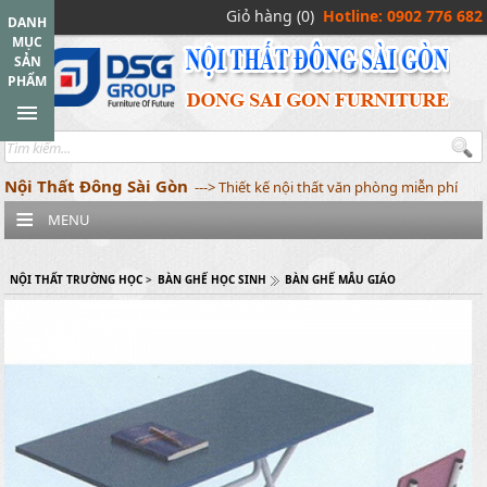
Giỏ hàng (0)
Hotline: 0902 776 682
DANH
MỤC
SẢN
PHẨM
Nội Thất Đông Sài Gòn
---> Thiết kế nội thất văn phòng miễn phí
MENU
NỘI THẤT TRƯỜNG HỌC
>
BÀN GHẾ HỌC SINH
BÀN GHẾ MẪU GIÁO