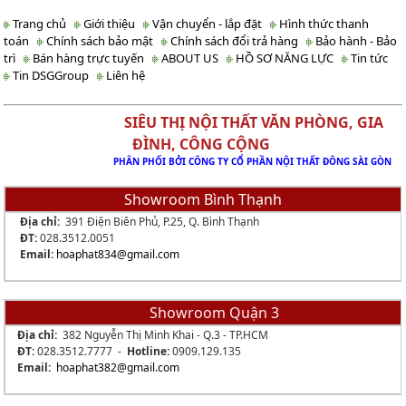
Trang chủ
Giới thiệu
Vận chuyển - lắp đặt
Hình thức thanh
toán
Chính sách bảo mật
Chính sách đổi trả hàng
Bảo hành - Bảo
trì
Bán hàng trực tuyến
ABOUT US
HỒ SƠ NĂNG LỰC
Tin tức
Tin DSGGroup
Liên hệ
SIÊU THỊ NỘI THẤT VĂN PHÒNG, GIA
ĐÌNH, CÔNG CỘNG
PHÂN PHỐI BỞI CÔNG TY CỔ PHẦN NỘI THẤT ĐÔNG SÀI GÒN
Showroom Bình Thạnh
Địa chỉ:
391 Điện Biên Phủ, P.25, Q. Bình Thạnh
ĐT:
028.3512.0051
Email:
hoaphat834
@gmail.com
Showroom Quận 3
Địa chỉ:
382 Nguyễn Thị Minh Khai - Q.3 - TP.HCM
ĐT:
028.3512.7777 -
Hotline:
0909.129.135
Email:
hoaphat382@gmail.com