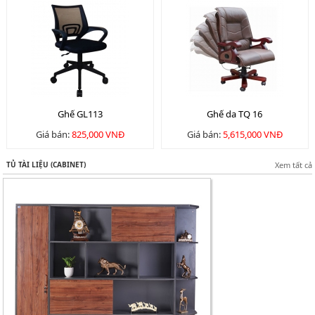
Ghế GL113
Ghế da TQ 16
Giá bán:
825,000 VNĐ
Giá bán:
5,615,000 VNĐ
TỦ TÀI LIỆU (CABINET)
Xem tất cả