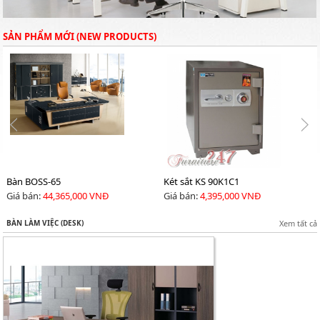
SẢN PHẨM MỚI (NEW PRODUCTS)
Ghế ngả S606
Bàn BOSS-05V
Giá bán:
4,160,000 VNĐ
Giá bán:
40,290,000 VNĐ
BÀN LÀM VIỆC (DESK)
Xem tất cả