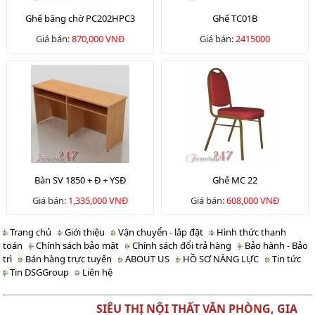
Ghế băng chờ PC202HPC3
Ghế TC01B
Giá bán:
870,000 VNĐ
Giá bán:
2415000
Bàn SV 1850 + Đ + YSĐ
Ghế MC 22
Giá bán:
1,335,000 VNĐ
Giá bán:
608,000 VNĐ
Trang chủ
Giới thiệu
Vận chuyển - lắp đặt
Hình thức thanh
toán
Chính sách bảo mật
Chính sách đổi trả hàng
Bảo hành - Bảo
trì
Bán hàng trực tuyến
ABOUT US
HỒ SƠ NĂNG LỰC
Tin tức
Tin DSGGroup
Liên hệ
SIÊU THỊ NỘI THẤT VĂN PHÒNG, GIA