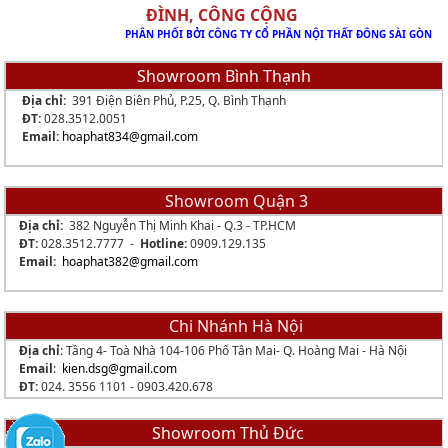
ĐÌNH, CÔNG CỘNG
PHÂN PHỐI BỞI CÔNG TY CỔ PHẦN NỘI THẤT ĐÔNG SÀI GÒN
Showroom Bình Thạnh
Địa chỉ:
391 Điện Biên Phủ, P.25, Q. Bình Thạnh
ĐT:
028.3512.0051
Email:
hoaphat834
@gmail.com
Showroom Quận 3
Địa chỉ:
382 Nguyễn Thị Minh Khai - Q.3 - TP.HCM
ĐT:
028.3512.7777 -
Hotline:
0909.129.135
Email:
hoaphat382@gmail.com
Chi Nhánh Hà Nội
Địa chỉ
: Tầng 4- Toà Nhà 104-106 Phố Tân Mai- Q. Hoàng Mai - Hà Nội
Email
:
kien.dsg@gmail.com
ĐT:
024. 3556 1101 -
0903.420.678
Showroom Thủ Đức