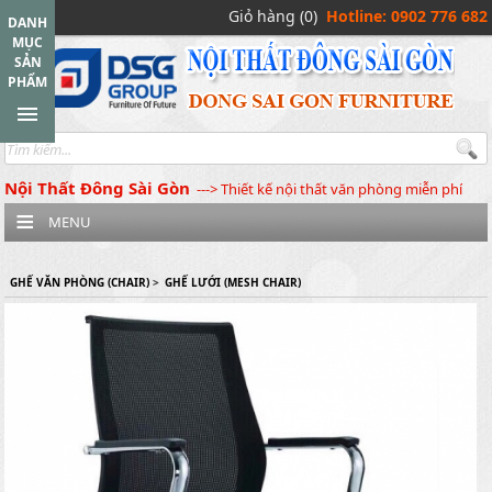
Giỏ hàng (0)
Hotline: 0902 776 682
DANH
MỤC
SẢN
PHẨM
Nội Thất Đông Sài Gòn
---> Thiết kế nội thất văn phòng miễn phí
MENU
GHẾ VĂN PHÒNG (CHAIR)
>
GHẾ LƯỚI (MESH CHAIR)