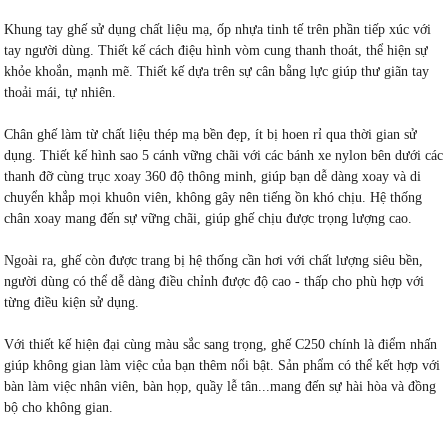
Khung tay ghế sử dụng chất liệu mạ, ốp nhựa tinh tế trên phần tiếp xúc với
tay người dùng. Thiết kế cách điệu hình vòm cung thanh thoát, thể hiện sự
khỏe khoắn, mạnh mẽ. Thiết kế dựa trên sự cân bằng lực giúp thư giãn tay
thoải mái, tự nhiên.
Chân ghế làm từ chất liệu thép mạ bền đẹp, ít bị hoen rỉ qua thời gian sử
dụng. Thiết kế hình sao 5 cánh vững chãi với các bánh xe nylon bên dưới các
thanh đỡ cùng trục xoay 360 độ thông minh, giúp bạn dễ dàng xoay và di
chuyển khắp mọi khuôn viên, không gây nên tiếng ồn khó chịu. Hệ thống
chân xoay mang đến sự vững chãi, giúp ghế chịu được trọng lượng cao.
Ngoài ra, ghế còn được trang bị hệ thống cần hơi với chất lượng siêu bền,
người dùng có thể dễ dàng điều chỉnh được độ cao - thấp cho phù hợp với
từng điều kiện sử dụng.
Với thiết kế hiện đại cùng màu sắc sang trọng, ghế C250 chính là điểm nhấn
giúp không gian làm việc của bạn thêm nổi bật. Sản phẩm có thể kết hợp với
bàn làm việc nhân viên, bàn họp, quầy lễ tân...mang đến sự hài hòa và đồng
bộ cho không gian.