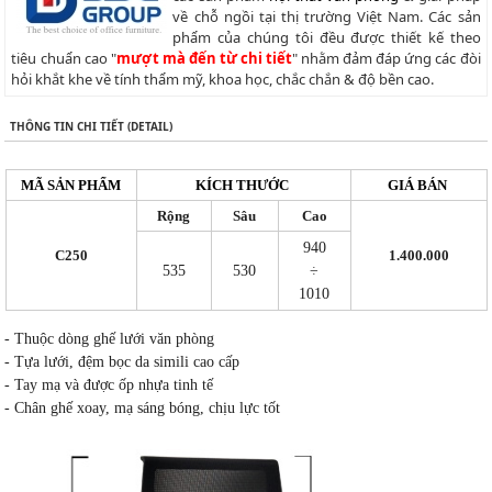
về chỗ ngồi tại thị trường Việt Nam. Các sản
phẩm của chúng tôi đều được thiết kế theo
tiêu chuẩn cao "
mượt mà đến từ chi tiết
" nhằm đảm đáp ứng các đòi
hỏi khắt khe về tính thẩm mỹ, khoa học, chắc chắn & độ bền cao.
THÔNG TIN CHI TIẾT (DETAIL)
MÃ SẢN PHẨM
KÍCH THƯỚC
GIÁ BÁN
Rộng
Sâu
Cao
940
C250
1.400.000
535
530
÷
1010
- Thuộc dòng ghế lưới văn phòng
- Tựa lưới, đệm bọc da simili cao cấp
- Tay mạ và được ốp nhựa tinh tế
- Chân ghế xoay, mạ sáng bóng, chịu lực tốt