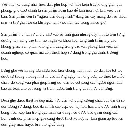
Với thiết kế trang nhã, hiện đại, phù hợp với mọi kiến trúc không gian văn
phòng, ghế C50 chính là sản phẩm hoàn hảo để làm mới nơi làm việc của
bạn. Sản phẩm còn là "người bạn đồng hành" đáng tin cậy mang đến sự thoải
mái và thư giãn tối đa khi ngồi làm việc liên tục trong nhiều giờ.
Sản phẩm thu hút sự chú ý nhờ vào sự tinh giản nhưng đầy tinh tế trên từng
đường nét, nâng cao tính tiện nghi và khoa học, tăng tính thẩm mỹ cho
không gian. Sản phẩm không chỉ dùng trong các văn phòng làm việc tại
doanh nghiệp, cơ quan mà còn thích hợp sử dụng trong gia đình, trường
học.
Lưng ghế với khung tựa nhựa bọc lưới chống tích nhiệt, độ đàn hồi tốt tạo
được sự thông thoáng nhất là vào những ngày hè nóng bức; có thiết kế chắc
chắn, độ cong vừa phải giúp nâng đỡ toàn bộ cột sống của người ngồi, đảm
bảo an toàn cho cột sống và tránh được tình trạng đau nhức vai lưng.
Đệm ghế được thiết kế đẹp mắt, vừa vặn với vùng xương chậu của đại đa số
đối tượng sử dụng; bọc da simili cao cấp, độ nảy tốt, hạn chế được tình trạng
bông tróc, xẹp lún trong quá trình sử dụng nếu được bảo quản đúng cách.
Bên cạnh đó, phần mép ghế cũng được thiết kế hợp lý, làm giảm áp lực lên
đùi, giúp máu huyết lưu thông dễ dàng.