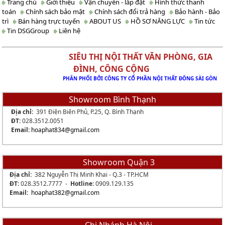
Trang chủ
Giới thiệu
Vận chuyển - lắp đặt
Hình thức thanh
toán
Chính sách bảo mật
Chính sách đổi trả hàng
Bảo hành - Bảo
trì
Bán hàng trực tuyến
ABOUT US
HỒ SƠ NĂNG LỰC
Tin tức
Tin DSGGroup
Liên hệ
SIÊU THỊ NỘI THẤT VĂN PHÒNG, GIA
ĐÌNH, CÔNG CỘNG
PHÂN PHỐI BỞI CÔNG TY CỔ PHẦN NỘI THẤT ĐÔNG SÀI GÒN
Showroom Bình Thạnh
Địa chỉ:
391 Điện Biên Phủ, P.25, Q. Bình Thạnh
ĐT:
028.3512.0051
Email:
hoaphat834
@gmail.com
Showroom Quận 3
Địa chỉ:
382 Nguyễn Thị Minh Khai - Q.3 - TP.HCM
ĐT:
028.3512.7777 -
Hotline:
0909.129.135
Email:
hoaphat382@gmail.com