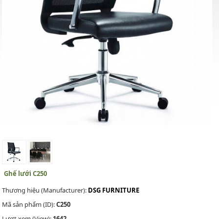
Ghế lưới C250
Thương hiệu (Manufacturer):
DSG FURNITURE
Mã sản phẩm (ID):
C250
Lượt xem (View):
1642