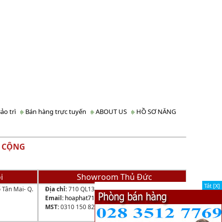
ảo trì
Bán hàng trực tuyến
ABOUT US
HỒ SƠ NĂNG
 CỘNG
i
Showroom Thủ Đức
Tắt [X]
 Tân Mai- Q.
Địa chỉ:
710 QL13, P.HBP, Q.Thủ Đức, TP.HCM
Email:
hoaphat710@gmail.com
MST:
0310 150 823