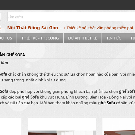
Nội Thất Đông Sài Gòn
---> Thiết kế nội thất văn phòng miễn phí
OUT US
THIẾT KẾ - THI CÔNG
DỰ ÁN THIẾT KẾ
TIN TỨC
T
ÀN GHẾ SOFA
h lãm
Sofa
chắc chắn không thể thiếu cho sự lựa chọn hoàn hảo của bạn. Với nhiều
hư sang trọng nhất định khi sử dụng.
Sofa
đẹp phù hợp với không gian phòng khách bạn phải lựa chọn
ghế Sof
cấp các loại
ghế
Sofa
khu vực HCM, Bình Dương, Biên Hòa - Đồng Nai với 
hích và túi tiền của bạn. Mời bạn tham khảo những mẫu
ghế Sofa
có sẵn của