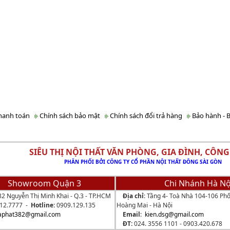
hanh toán
Chính sách bảo mật
Chính sách đổi trả hàng
Bảo hành - B
 THỊ NỘI THẤT VĂN PHÒNG, GIA ĐÌNH, CÔNG
PHÂN PHỐI BỞI CÔNG TY CỔ PHẦN NỘI THẤT ĐÔNG SÀI GÒN
Showroom Quận 3
Chi Nhánh Hà Nộ
82 Nguyễn Thị Minh Khai - Q.3 - TP.HCM
Địa chỉ
: Tầng 4- Toà Nhà 104-106 Phố
512.7777 -
Hotline:
0909.129.135
Hoàng Mai - Hà Nội
aphat382@gmail.com
Email
:
kien.dsg@gmail.com
ĐT:
024. 3556 1101 -
0903.420.678