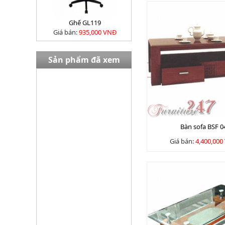
Ghế GL119
Giá bán:
935,000 VNĐ
Sản phẩm đã xem
Bàn EW02408
Giá bán:
13,980,000 VNĐ
Bàn sofa BSF 0
Giá bán:
4,400,000
Tủ TU09K3G
Giá bán:
3645000