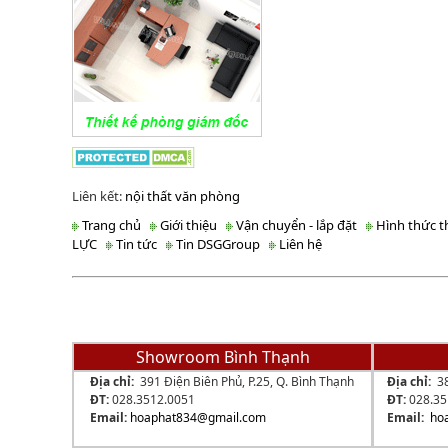
Liên kết:
nội thất văn phòng
Trang chủ
Giới thiệu
Vận chuyển - lắp đặt
Hình thức t
LỰC
Tin tức
Tin DSGGroup
Liên hệ
SIÊU
Showroom Bình Thạnh
Địa chỉ:
391 Điện Biên Phủ, P.25, Q. Bình Thạnh
Địa chỉ:
3
ĐT:
028.3512.0051
ĐT:
028.3
Email:
hoaphat834
@gmail.com
Email:
ho