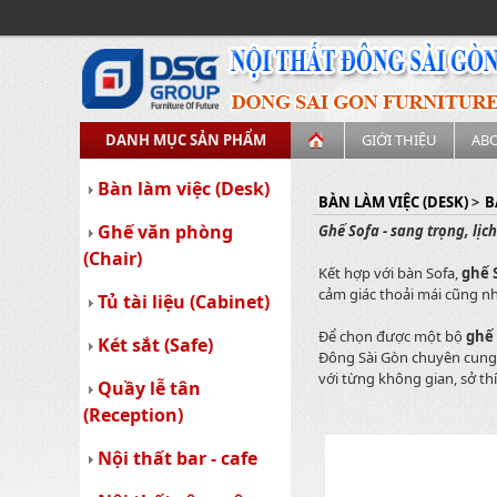
DANH MỤC SẢN PHẨM
GIỚI THIỆU
AB
Bàn làm việc (Desk)
BÀN LÀM VIỆC (DESK)
>
B
Ghế văn phòng
Ghế Sofa - sang trọng, lịc
(Chair)
Kết hợp với bàn Sofa,
ghế 
cảm giác thoải mái cũng n
Tủ tài liệu (Cabinet)
Để chọn được một bộ
ghế 
Két sắt (Safe)
Đông Sài Gòn chuyên cung 
với từng không gian, sở t
Quầy lễ tân
(Reception)
Nội thất bar - cafe