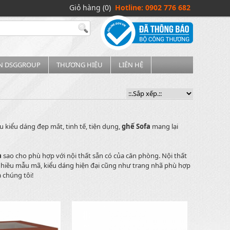
Giỏ hàng (0)
Hotline: 0902 776 682
IN DSGGROUP
THƯƠNG HIỆU
LIÊN HỆ
 kiểu dáng đẹp mắt, tinh tế, tiện dụng,
ghế Sofa
mang lại
a
sao cho phù hợp với nội thất sẵn có của căn phòng. Nội thất
nhiều mẫu mã, kiểu dáng hiện đại cũng như trang nhã phù hợp
 chúng tôi!