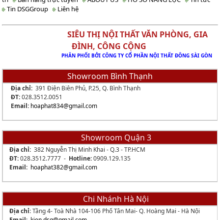
Tin DSGGroup
Liên hệ
SIÊU THỊ NỘI THẤT VĂN PHÒNG, GIA
ĐÌNH, CÔNG CỘNG
PHÂN PHỐI BỞI CÔNG TY CỔ PHẦN NỘI THẤT ĐÔNG SÀI GÒN
Showroom Bình Thạnh
Địa chỉ:
391 Điện Biên Phủ, P.25, Q. Bình Thạnh
ĐT:
028.3512.0051
Email:
hoaphat834
@gmail.com
Showroom Quận 3
Địa chỉ:
382 Nguyễn Thị Minh Khai - Q.3 - TP.HCM
ĐT:
028.3512.7777 -
Hotline:
0909.129.135
Email:
hoaphat382@gmail.com
Chi Nhánh Hà Nội
Địa chỉ
: Tầng 4- Toà Nhà 104-106 Phố Tân Mai- Q. Hoàng Mai - Hà Nội
Email
:
kien.dsg@gmail.com