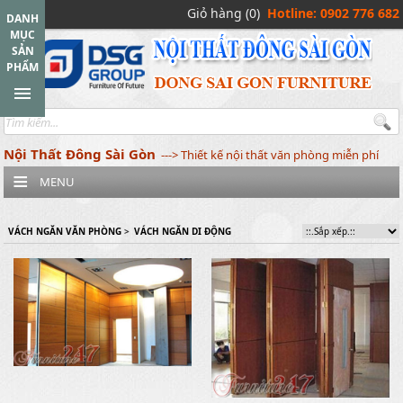
Giỏ hàng (0)
Hotline: 0902 776 682
DANH
MỤC
SẢN
PHẨM
Nội Thất Đông Sài Gòn
---> Thiết kế nội thất văn phòng miễn phí
MENU
VÁCH NGĂN VĂN PHÒNG
>
VÁCH NGĂN DI ĐỘNG