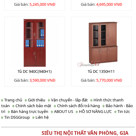
Giá bán:
5,245,000 VNĐ
Giá bán:
4,695,000 VNĐ
Tủ DC 940C(940H1)
Tủ DC 1350H11
Giá bán:
3,590,000 VNĐ
Giá bán:
5,770,000 VNĐ
Trang chủ
Giới thiệu
Vận chuyển - lắp đặt
Hình thức thanh
toán
Chính sách bảo mật
Chính sách đổi trả hàng
Bảo hành - Bảo
trì
Bán hàng trực tuyến
ABOUT US
HỒ SƠ NĂNG LỰC
Tin tức
Tin DSGGroup
Liên hệ
SIÊU THỊ NỘI THẤT VĂN PHÒNG, GIA