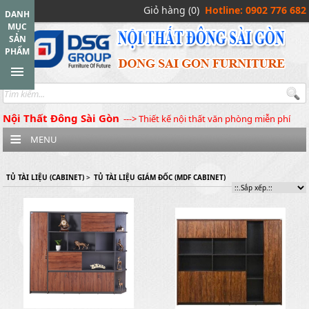
Giỏ hàng (0)
Hotline: 0902 776 682
DANH
MỤC
SẢN
PHẨM
Nội Thất Đông Sài Gòn
---> Thiết kế nội thất văn phòng miễn phí
MENU
TỦ TÀI LIỆU (CABINET)
>
TỦ TÀI LIỆU GIÁM ĐỐC (MDF CABINET)