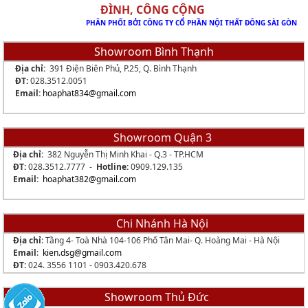
ĐÌNH, CÔNG CỘNG
PHÂN PHỐI BỞI CÔNG TY CỔ PHẦN NỘI THẤT ĐÔNG SÀI GÒN
Showroom Bình Thạnh
Địa chỉ:
391 Điện Biên Phủ, P.25, Q. Bình Thạnh
ĐT:
028.3512.0051
Email:
hoaphat834
@gmail.com
Showroom Quận 3
Địa chỉ:
382 Nguyễn Thị Minh Khai - Q.3 - TP.HCM
ĐT:
028.3512.7777 -
Hotline:
0909.129.135
Email:
hoaphat382@gmail.com
Chi Nhánh Hà Nội
Địa chỉ
: Tầng 4- Toà Nhà 104-106 Phố Tân Mai- Q. Hoàng Mai - Hà Nội
Email
:
kien.dsg@gmail.com
ĐT:
024. 3556 1101 -
0903.420.678
Showroom Thủ Đức