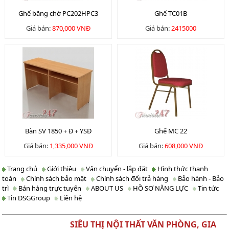
Ghế băng chờ PC202HPC3
Ghế TC01B
Giá bán:
870,000 VNĐ
Giá bán:
2415000
Bàn SV 1850 + Đ + YSĐ
Ghế MC 22
Giá bán:
1,335,000 VNĐ
Giá bán:
608,000 VNĐ
Trang chủ
Giới thiệu
Vận chuyển - lắp đặt
Hình thức thanh
toán
Chính sách bảo mật
Chính sách đổi trả hàng
Bảo hành - Bảo
trì
Bán hàng trực tuyến
ABOUT US
HỒ SƠ NĂNG LỰC
Tin tức
Tin DSGGroup
Liên hệ
SIÊU THỊ NỘI THẤT VĂN PHÒNG, GIA