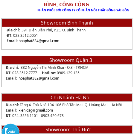
ĐÌNH, CÔNG CỘNG
PHÂN PHỐI BỞI CÔNG TY CỔ PHẦN NỘI THẤT ĐÔNG SÀI GÒN
Showroom Bình Thạnh
Địa chỉ:
391 Điện Biên Phủ, P.25, Q. Bình Thạnh
ĐT:
028.3512.0051
Email:
hoaphat834
@gmail.com
Showroom Quận 3
Địa chỉ:
382 Nguyễn Thị Minh Khai - Q.3 - TP.HCM
ĐT:
028.3512.7777 -
Hotline:
0909.129.135
Email:
hoaphat382@gmail.com
Chi Nhánh Hà Nội
Địa chỉ
: Tầng 4- Toà Nhà 104-106 Phố Tân Mai- Q. Hoàng Mai - Hà Nội
Email
:
kien.dsg@gmail.com
ĐT:
024. 3556 1101 -
0903.420.678
Showroom Thủ Đức