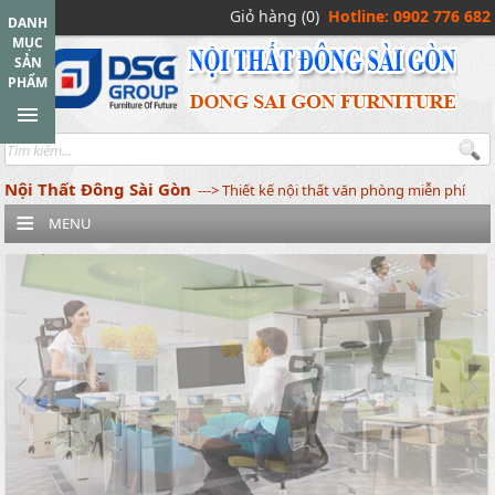
Giỏ hàng (0)
Hotline: 0902 776 682
DANH
MỤC
SẢN
PHẨM
Nội Thất Đông Sài Gòn
---> Thiết kế nội thất văn phòng miễn phí
MENU