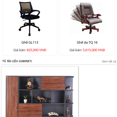
Ghế GL113
Ghế da TQ 16
Giá bán:
825,000 VNĐ
Giá bán:
5,615,000 VNĐ
TỦ TÀI LIỆU (CABINET)
Xem tất cả