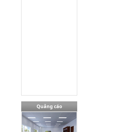
Bàn EW02408
Giá bán:
13,980,000 VNĐ
Tủ TU09K3G
Giá bán:
3645000
Quảng cáo