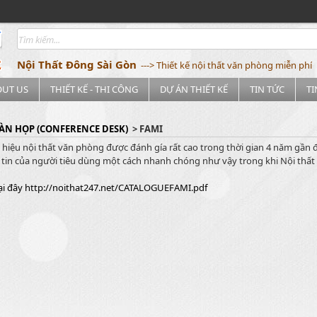
Nội Thất Đông Sài Gòn
---> Thiết kế nội thất văn phòng miễn phí
OUT US
THIẾT KẾ - THI CÔNG
DỰ ÁN THIẾT KẾ
TIN TỨC
T
ÀN HỌP (CONFERENCE DESK)
> FAMI
hiệu nội thất văn phòng được đánh gía rất cao trong thời gian 4 năm gần đâ
tin của người tiêu dùng một cách nhanh chóng như vậy trong khi Nội thất 
ại đây http://noithat247.net/CATALOGUEFAMI.pdf