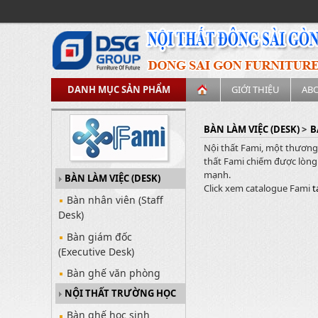
DANH MỤC SẢN PHẨM
GIỚI THIỆU
AB
BÀN LÀM VIỆC (DESK)
>
B
Nội thất Fami, một thương 
thất Fami chiếm được lòng 
mạnh.
BÀN LÀM VIỆC (DESK)
Click xem catalogue Fami
t
Bàn nhân viên (Staff
Desk)
Bàn giám đốc
(Executive Desk)
Bàn ghế văn phòng
NỘI THẤT TRƯỜNG HỌC
Bàn ghế học sinh