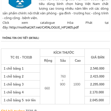
tiêu dùng bình chọn hàng Việt Nam chất
lượng cao trong nhiều năm liền với các dòng
sản phẩm chính: nội thất văn phòng - gia đình - trường học - công trình
- công cộng - bệnh viện.
Click xem catalogue Hòa Phát tại
đây:
http://noithat247.net/CATALOGUE_HP2405.pdf
THÔNG TIN CHI TIẾT (DETAIL)
KÍCH THƯỚC
TC 01 - TC01B
GIÁ BÁN
Rộng
Sâu
Cao
1 chỗ băng 1
2.540.000
1 chỗ băng 2
760
2.415.000
÷
1 chỗ băng 3
900
1000
2.295.000
660
1 chỗ băng 4
2.170.000
1 chỗ băng 5 trở lên
2.045.000