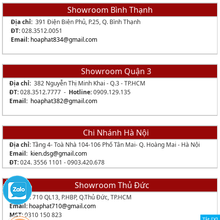
Showroom Bình Thạnh
Địa chỉ:
391 Điện Biên Phủ, P.25, Q. Bình Thạnh
ĐT:
028.3512.0051
Email:
hoaphat834
@gmail.com
Showroom Quận 3
Địa chỉ:
382 Nguyễn Thị Minh Khai - Q.3 - TP.HCM
ĐT:
028.3512.7777 -
Hotline:
0909.129.135
Email:
hoaphat382@gmail.com
Chi Nhánh Hà Nội
Địa chỉ
: Tầng 4- Toà Nhà 104-106 Phố Tân Mai- Q. Hoàng Mai - Hà Nội
Email
:
kien.dsg@gmail.com
ĐT:
024. 3556 1101 -
0903.420.678
Showroom Thủ Đức
Địa chỉ:
710 QL13, P.HBP, Q.Thủ Đức, TP.HCM
Email:
hoaphat710@gmail.com
MST:
0310 150 823
Tắt [X]