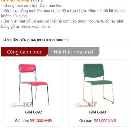
Ghế hội trường
TC01 B
- Khung thép sơn tĩnh điện màu đen.
- Đệm tựa bằng mút đúc bọc nỉ, ốp đệm tựa nhựa. Đệm có thể lật lên khi
không sử dụng
- Bàn viết mặt gỗ veneer, có thể cất gọn vào trong hộp vách, ốp tay ghế
bằng gỗ tự nhiên, vách ốp nỉ.
SẢN PHẨM LIÊN QUAN (RELATED PRODUCTS)
Cùng danh mục
Nội Thất Hòa phát
Ghế G892
Ghế G893
Giá bán:
391,000 VNĐ
Giá bán:
501,000 VNĐ