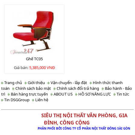
Ghế TC05
Giá bán:
5,385,000 VNĐ
Trang chủ
Giới thiệu
Vận chuyển - lắp đặt
Hình thức thanh
toán
Chính sách bảo mật
Chính sách đổi trả hàng
Bảo hành - Bảo
trì
Bán hàng trực tuyến
ABOUT US
HỒ SƠ NĂNG LỰC
Tin tức
Tin DSGGroup
Liên hệ
SIÊU THỊ NỘI THẤT VĂN PHÒNG, GIA
ĐÌNH, CÔNG CỘNG
PHÂN PHỐI BỞI CÔNG TY CỔ PHẦN NỘI THẤT ĐÔNG SÀI GÒN