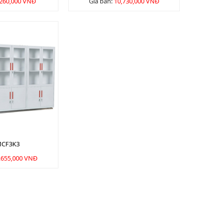
,260,000 VNĐ
Giá bán:
10,730,000 VNĐ
MCF3K3
,655,000 VNĐ