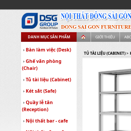
DANH MỤC SẢN PHẨM
GIỚI THIỆU
AB
Bàn làm việc (Desk)
TỦ TÀI LIỆU (CABINET)
>
Ghế văn phòng
(Chair)
Tủ tài liệu (Cabinet)
Két sắt (Safe)
Quầy lễ tân
(Reception)
Nội thất bar - cafe