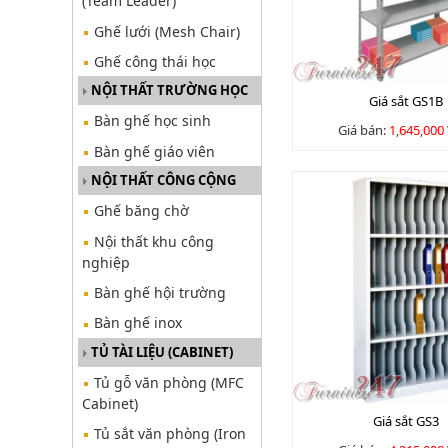
(Team Leader)
Ghế lưới (Mesh Chair)
Ghế công thái học
NỘI THẤT TRƯỜNG HỌC
Giá sắt GS1B
Bàn ghế học sinh
Giá bán:
1,645,000
Bàn ghế giáo viên
NỘI THẤT CÔNG CỘNG
Ghế băng chờ
Nội thất khu công
nghiệp
Bàn ghế hội trường
Bàn ghế inox
TỦ TÀI LIỆU (CABINET)
Tủ gỗ văn phòng (MFC
Cabinet)
Giá sắt GS3
Tủ sắt văn phòng (Iron