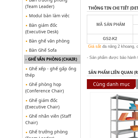
(Team Leader)
THÔNG TIN CHI TIẾT (DET
Modul bàn làm việc
Bàn giám đốc
MÃ SẢN PHẨM
(Executive Desk)
GS2-K2
Bàn ghế văn phòng
Giá sắt
đa năng 2 khoang, có
Bàn Ghế Sofa
- Sản phẩm được bảo hành t
GHẾ VĂN PHÒNG (CHAIR)
Ghế xếp - ghế gấp ống
SẢN PHẨM LIÊN QUAN (
thép
Cùng danh mục
Ghế phòng họp
(Conference Chair)
Ghế giám đốc
(Executive Chair)
Ghế nhân viên (Staff
Chair)
Ghế trưởng phòng