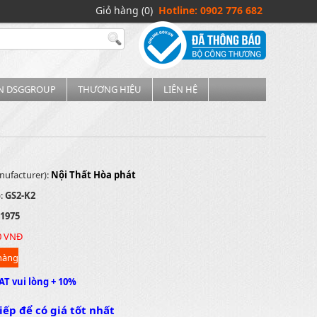
Giỏ hàng (0)
Hotline: 0902 776 682
IN DSGGROUP
THƯƠNG HIỆU
LIÊN HỆ
nufacturer):
Nội Thất Hòa phát
):
GS2-K2
1975
0 VNĐ
AT vui lòng + 10%
iếp để có giá tốt nhất