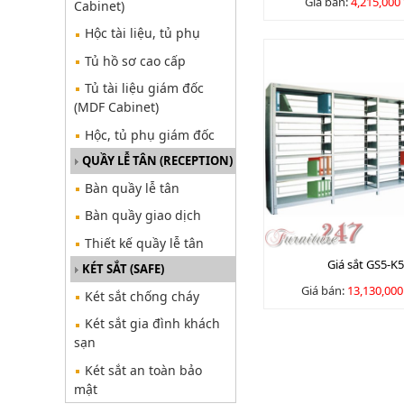
Giá bán:
4,215,000
Cabinet)
Hộc tài liệu, tủ phụ
Tủ hồ sơ cao cấp
Tủ tài liệu giám đốc
(MDF Cabinet)
Hộc, tủ phụ giám đốc
QUẦY LỄ TÂN (RECEPTION)
Bàn quầy lễ tân
Bàn quầy giao dịch
Thiết kế quầy lễ tân
Giá sắt GS5-K
KÉT SẮT (SAFE)
Giá bán:
13,130,00
Két sắt chống cháy
Két sắt gia đình khách
sạn
Két sắt an toàn bảo
mật