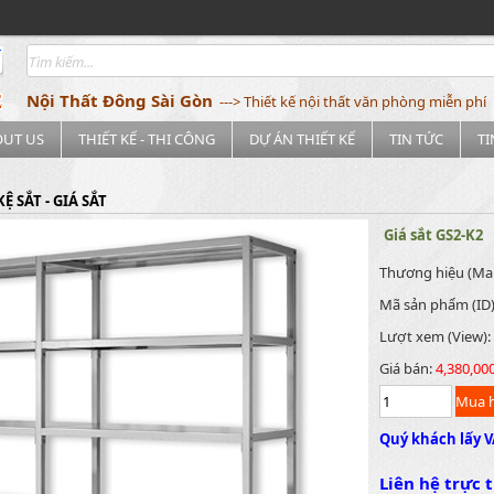
Nội Thất Đông Sài Gòn
---> Thiết kế nội thất văn phòng miễn phí
OUT US
THIẾT KẾ - THI CÔNG
DỰ ÁN THIẾT KẾ
TIN TỨC
T
KỆ SẮT - GIÁ SẮT
Giá sắt GS2-K2
Thương hiệu (Ma
Mã sản phẩm (ID
Lượt xem (View):
Giá bán:
4,380,00
Quý khách lấy V
Liên hệ trực t