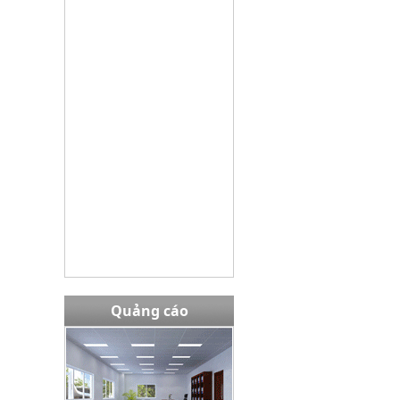
Bàn EW02408
Giá bán:
13,980,000 VNĐ
Tủ TU09K3G
Giá bán:
3645000
Quảng cáo